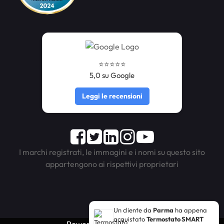
⭐️⭐️⭐️⭐️⭐️
5,0 su Google
Leggi le recensioni
Facebook
Twitter
LinkedIn
Instagram
Youtube
I marchi registrati, le immagini e i nomi su questo sito
appartengono ai rispettivi proprietari
Un cliente da
Parma
ha appena
acquistato
Termostato SMART