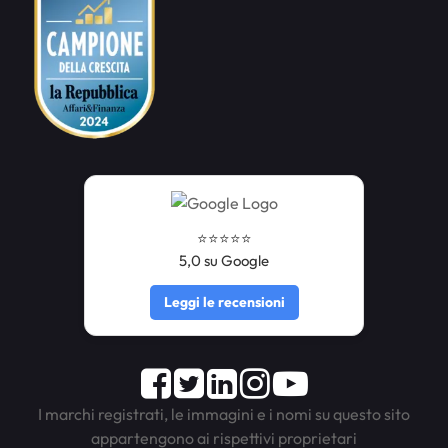
⭐️⭐️⭐️⭐️⭐️
5,0 su Google
Leggi le recensioni
Facebook
Twitter
LinkedIn
Instagram
Youtube
I marchi registrati, le immagini e i nomi su questo sito
appartengono ai rispettivi proprietari