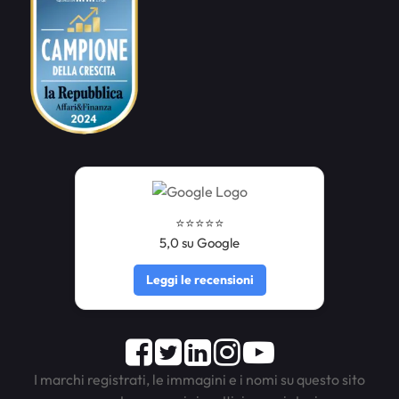
⭐️⭐️⭐️⭐️⭐️
5,0 su Google
Leggi le recensioni
Facebook
Twitter
LinkedIn
Instagram
Youtube
I marchi registrati, le immagini e i nomi su questo sito