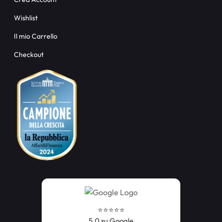
Wishlist
Il mio Carrello
Checkout
⭐️⭐️⭐️⭐️⭐️
5,0 su Google