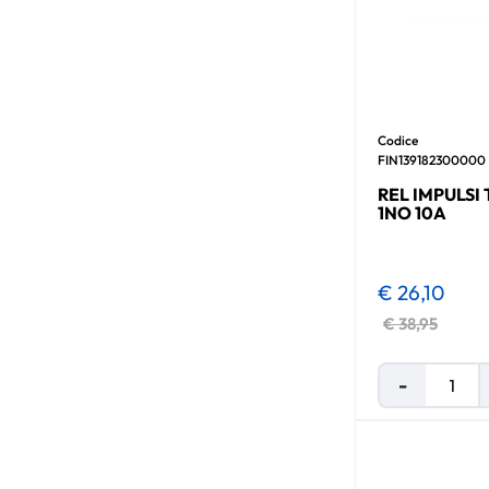
Codice
FIN139182300000
REL IMPULSI
1NO 10A
€ 26,10
€ 38,95