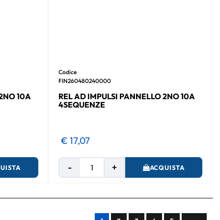
Codice
FIN260480240000
2NO 10A
REL AD IMPULSI PANNELLO 2NO 10A
4SEQUENZE
€ 17,07
Quantità
UISTA
ACQUISTA