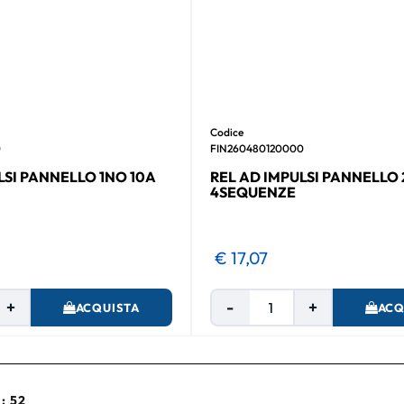
Codice
0
FIN260480120000
LSI PANNELLO 1NO 10A
REL AD IMPULSI PANNELLO 
4SEQUENZE
€ 17,07
Quantità
Quantità
ACQUISTA
ACQ
 : 52