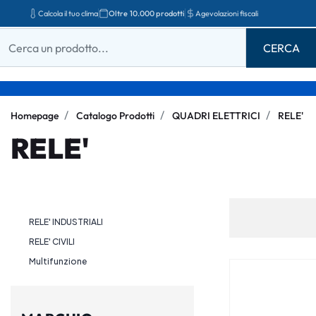
Calcola il tuo clima
Oltre 10.000 prodotti
Agevolazioni fiscali
Homepage
Catalogo Prodotti
QUADRI ELETTRICI
RELE'
RELE'
RELE' INDUSTRIALI
RELE' CIVILI
Multifunzione