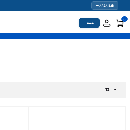
AREA B2B
0
menu