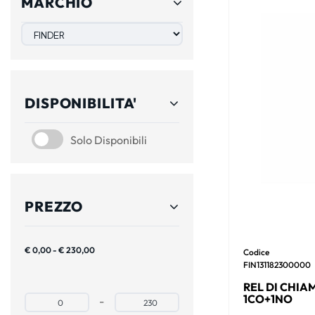
MARCHIO
DISPONIBILITA'
SOLO DISPONIBILI
Solo Disponibili
PREZZO
€ 0,00 - € 230,00
Codice
FIN131182300000
REL DI CHIA
1CO+1NO
Prezzo minimo
Prezzo massimo
-