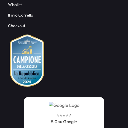
Wishlist
Il mio Carrello
Checkout
⭐️⭐️⭐️⭐️⭐️
5,0 su Google