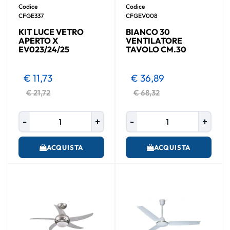
Codice
Codice
CFGE337
CFGEV008
KIT LUCE VETRO
BIANCO 30
APERTO X
VENTILATORE
EV023/24/25
TAVOLO CM.30
€ 11,73
€ 36,89
€ 21,72
€ 68,32
Quantità
Quantità
ACQUISTA
ACQUISTA