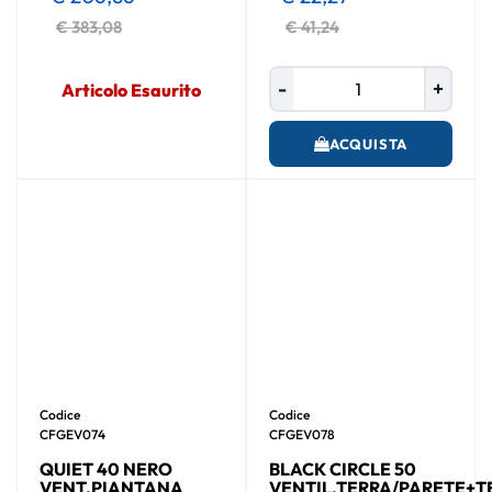
€ 383,08
€ 41,24
Quantità
Articolo Esaurito
ACQUISTA
Codice
Codice
CFGEV074
CFGEV078
QUIET 40 NERO
BLACK CIRCLE 50
VENT.PIANTANA
VENTIL.TERRA/PARETE+