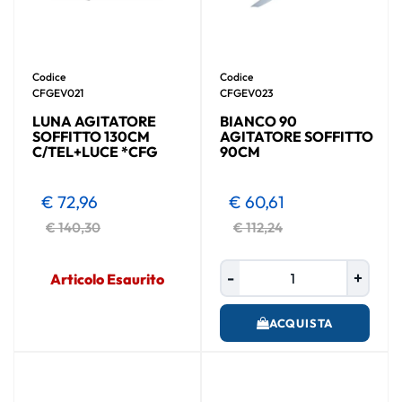
Codice
Codice
CFGEV021
CFGEV023
LUNA AGITATORE
BIANCO 90
SOFFITTO 130CM
AGITATORE SOFFITTO
C/TEL+LUCE *CFG
90CM
€ 72,96
€ 60,61
€ 140,30
€ 112,24
Quantità
Articolo Esaurito
ACQUISTA