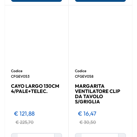
Codice
Codice
CFGEV053
CFGEV058
CAYO LARGO 130CM
MARGARITA
4/PALE+TELEC.
VENTILATORE CLIP
DA TAVOLO
S/GRIGLIA
€ 121,88
€ 16,47
€ 225,70
€ 30,50
Quantità
Quantità