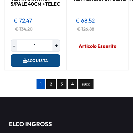
5/PALE 40CM +TELEC
€ 72,47
€ 68,52
€ 134,20
€ 126,88
Quantità
Articolo Esaurito
ACQUISTA
1
2
3
4
succ
ELCO INGROSS