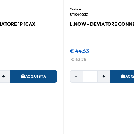
Codice
BTIK4003C
IATORE 1P 10AX
L.NOW - DEVIATORE CONN
€ 44,63
€ 63,75
Quantità
Quantità
ACQUISTA
ACQ