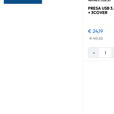
4BX4B.K.USB.30
PRESA USB 3
+ 3COVER
€ 24,19
€ 40,32