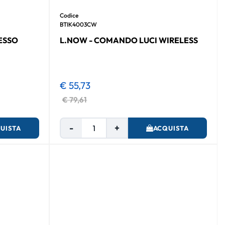
Codice
BTIK4003CW
ESSO
L.NOW - COMANDO LUCI WIRELESS
€ 55,73
€ 79,61
Quantità
UISTA
ACQUISTA