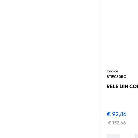
Codice
BTIFC80RC
RELE DIN C
€ 92,86
€ 132,66