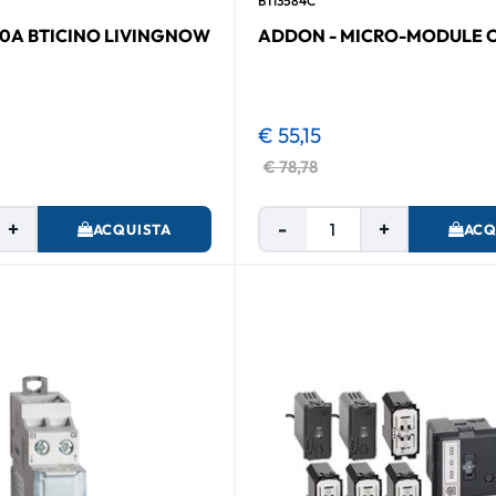
BTI3584C
.0A BTICINO LIVINGNOW
ADDON - MICRO-MODULE 
€ 55,15
€ 78,78
Quantità
Quantità
ACQUISTA
ACQ