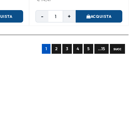
Quantità
UISTA
ACQUISTA
1
2
3
4
5
...15
succ