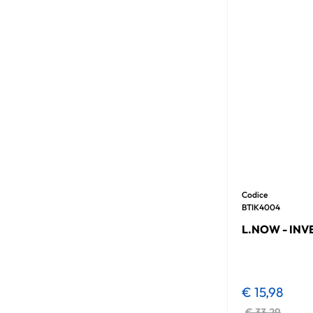
Codice
BTIK4004
L.NOW - INV
€ 15,98
€ 33,29