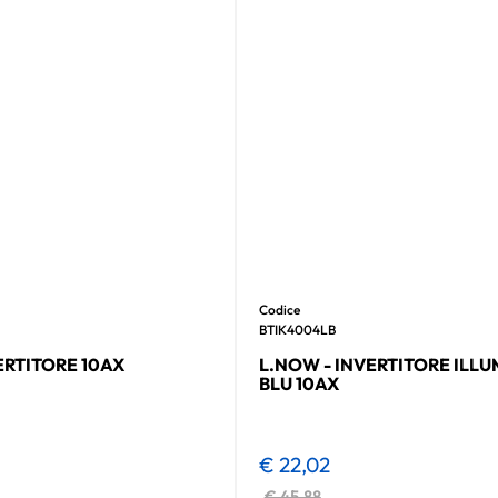
Codice
BTIK4004LB
ERTITORE 10AX
L.NOW - INVERTITORE ILL
BLU 10AX
€ 22,02
€ 45,88