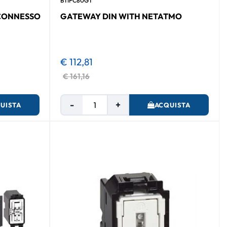
BTIFC80GT
CONNESSO
GATEWAY DIN WITH NETATMO
€ 112,81
€ 161,16
Quantità
UISTA
ACQUISTA