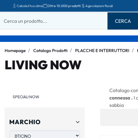
Calcola il tuo clima
Oltre 10.000 prodotti
Agevolazioni fiscali
Homepage
Catalogo Prodotti
PLACCHE E INTERRUTTORI
LIVING NOW
Catalogo com
SPECIALI NOW
connessa .
I 
sabbia
MARCHIO