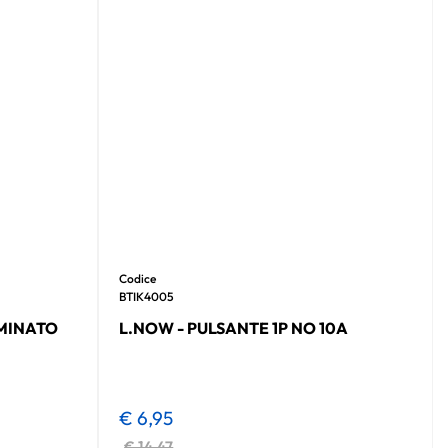
Codice
BTIK4005
UMINATO
L.NOW - PULSANTE 1P NO 10A
€ 6,95
€ 14,47