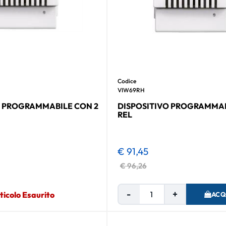
Codice
VIW69RH
O PROGRAMMABILE CON 2
DISPOSITIVO PROGRAMMAB
REL
€ 91,45
€ 96,26
Quantità
ticolo Esaurito
ACQ