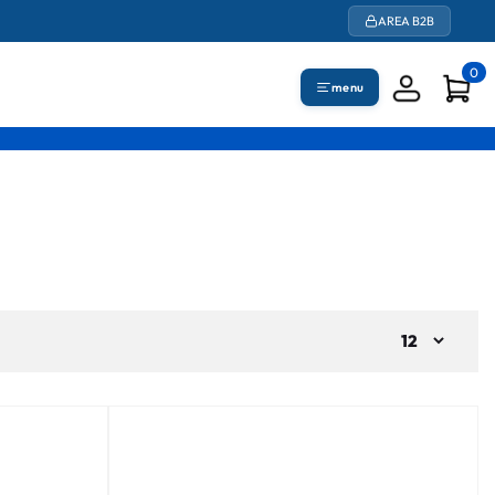
AREA B2B
0
menu