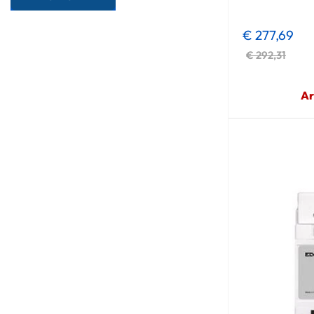
€ 277,69
€ 292,31
Ar