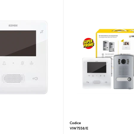
Codice
VIW7558/E