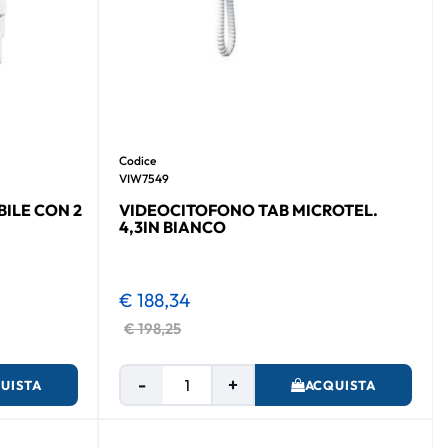
Codice
VIW7549
ILE CON 2
VIDEOCITOFONO TAB MICROTEL.
4,3IN BIANCO
€ 188,34
€ 198,25
Quantità
UISTA
ACQUISTA