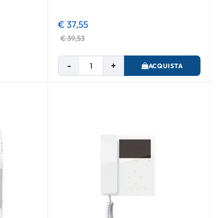
€ 37,55
€ 39,53
Quantità
ACQUISTA