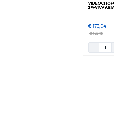
VIDEOCITOF
2F+VIVAV.B
€ 173,04
€ 182,15