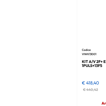
Codice
VIWK13001
KIT A/V 2F+ 
1PULS+13F5
€ 418,40
€ 440,42
Ar