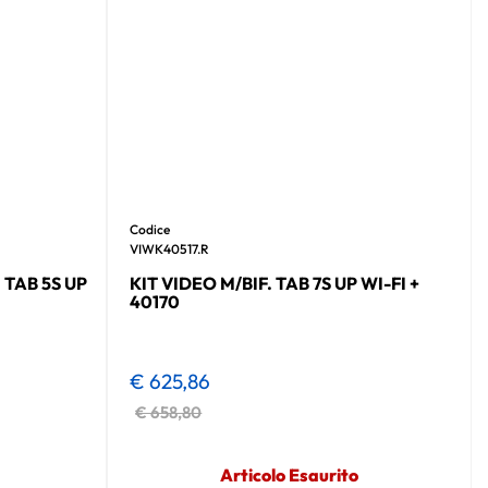
Codice
VIWK40517.R
 TAB 5S UP
KIT VIDEO M/BIF. TAB 7S UP WI-FI +
40170
€ 625,86
€ 658,80
Articolo Esaurito