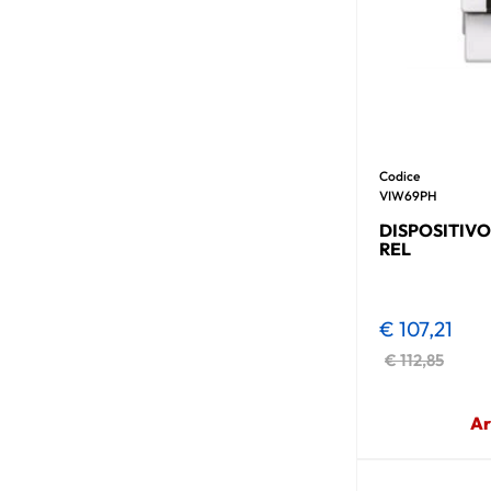
Codice
VIW69PH
DISPOSITIV
REL
€ 107,21
€ 112,85
Ar