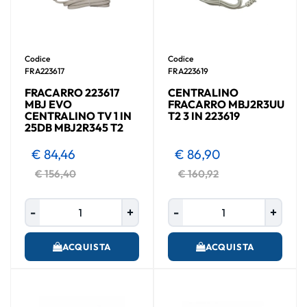
Codice
Codice
FRA223617
FRA223619
FRACARRO 223617
CENTRALINO
MBJ EVO
FRACARRO MBJ2R3UU
CENTRALINO TV 1 IN
T2 3 IN 223619
25DB MBJ2R345 T2
€ 84,46
€ 86,90
€ 156,40
€ 160,92
Quantità
Quantità
ACQUISTA
ACQUISTA