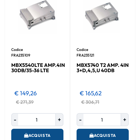
Codice
Codice
FRA235109
FRA235121
MBX5540LTE AMP.4IN
MBX5740 T2 AMP. 4IN
30DB/35-36 LTE
3+D,4,5,U 40DB
€ 149,26
€ 165,62
€ 271,39
€ 306,71
Quantità
Quantità
ACQUISTA
ACQUISTA