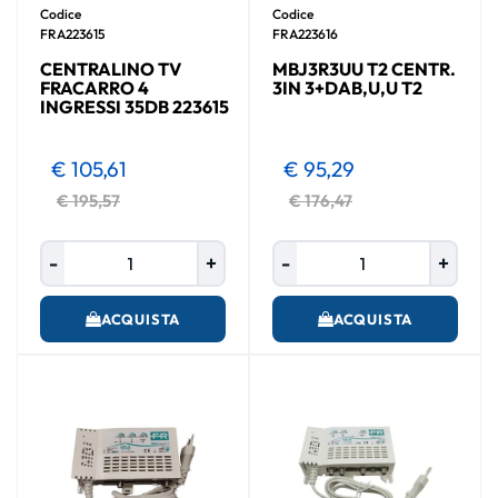
Codice
Codice
FRA223615
FRA223616
CENTRALINO TV
MBJ3R3UU T2 CENTR.
FRACARRO 4
3IN 3+DAB,U,U T2
INGRESSI 35DB 223615
€ 105,61
€ 95,29
€ 195,57
€ 176,47
Quantità
Quantità
ACQUISTA
ACQUISTA