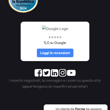
⭐️⭐️⭐️⭐️⭐️
5,0 su Google
Leggi le recensioni
Facebook
Twitter
LinkedIn
Instagram
Youtube
I marchi registrati, le immagini e i nomi su questo sito
appartengono ai rispettivi proprietari
Un cliente da
Parma
ha appena