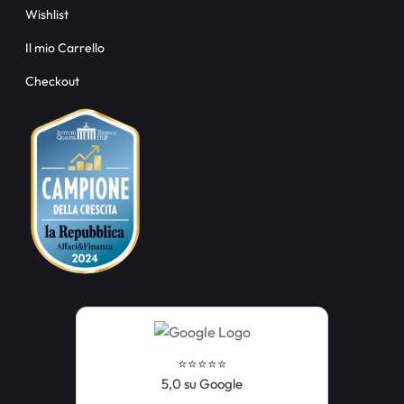
Wishlist
Il mio Carrello
Checkout
⭐️⭐️⭐️⭐️⭐️
5,0 su Google