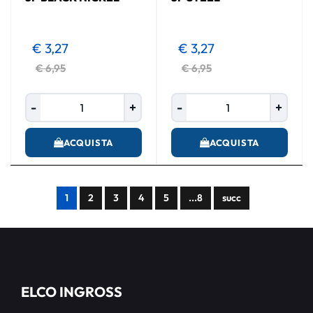
€ 3,27
€ 3,27
€ 6,95
€ 6,95
Quantità
Quantità
ACQUISTA
ACQUISTA
1
2
3
4
5
...8
succ
ELCO INGROSS