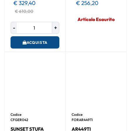
€ 329,40
€ 256,20
€ 610,00
Articolo Esaurito
Quantità
ACQUISTA
Codice
Codice
CFGER042
FORAR449TI
SUNSET STUFA
AR449TI