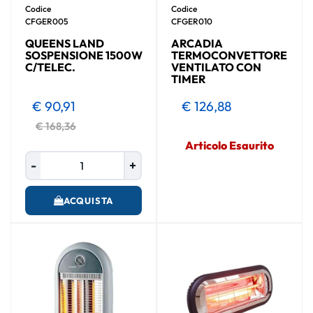
Codice
Codice
CFGER005
CFGER010
QUEENS LAND
ARCADIA
SOSPENSIONE 1500W
TERMOCONVETTORE
C/TELEC.
VENTILATO CON
TIMER
€ 90,91
€ 126,88
€ 168,36
Articolo Esaurito
Quantità
ACQUISTA