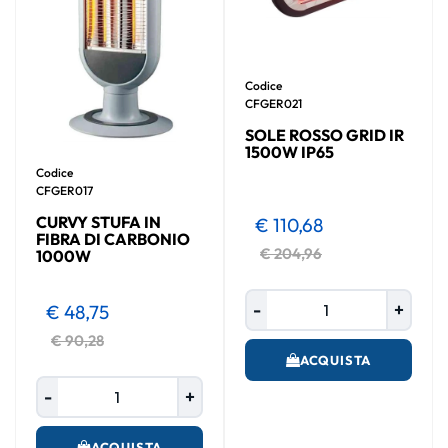
Codice
CFGER021
SOLE ROSSO GRID IR
1500W IP65
Codice
CFGER017
CURVY STUFA IN
€ 110,68
FIBRA DI CARBONIO
€ 204,96
1000W
Quantità
€ 48,75
€ 90,28
ACQUISTA
Quantità
ACQUISTA