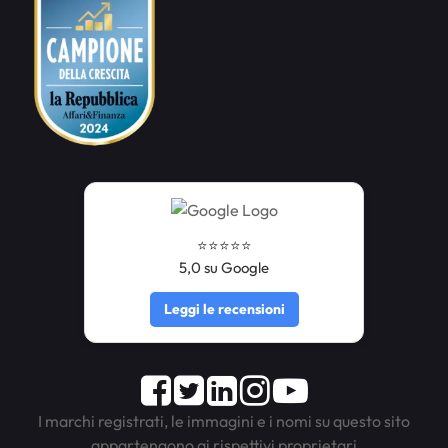
⭐️⭐️⭐️⭐️⭐️
5,0 su Google
Leggi le recensioni
Facebook
Twitter
LinkedIn
Instagram
Youtube
I marchi registrati, le immagini e i nomi su questo sito
appartengono ai rispettivi proprietari