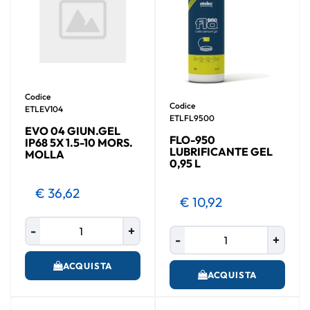
Codice
Codice
ETLEV104
ETLFL9500
EVO 04 GIUN.GEL
FLO-950
IP68 5X 1.5-10 MORS.
LUBRIFICANTE GEL
MOLLA
0,95 L
€ 36,62
€ 10,92
Quantità
Quantità
ACQUISTA
ACQUISTA