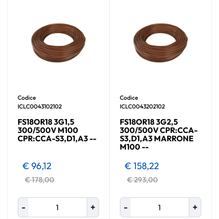
Codice
Codice
ICLC0043102102
ICLC0043202102
FS18OR18 3G1,5
FS18OR18 3G2,5
300/500V M100
300/500V CPR:CCA-
CPR:CCA-S3,D1,A3 --
S3,D1,A3 MARRONE
M100 --
€ 96,12
€ 158,22
€ 178,00
€ 293,00
Quantità
Quantità