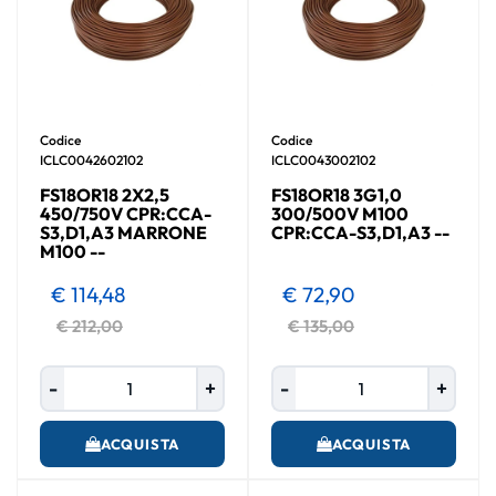
Codice
Codice
ICLC0042602102
ICLC0043002102
FS18OR18 2X2,5
FS18OR18 3G1,0
450/750V CPR:CCA-
300/500V M100
S3,D1,A3 MARRONE
CPR:CCA-S3,D1,A3 --
M100 --
€ 114,48
€ 72,90
€ 212,00
€ 135,00
Quantità
Quantità
ACQUISTA
ACQUISTA