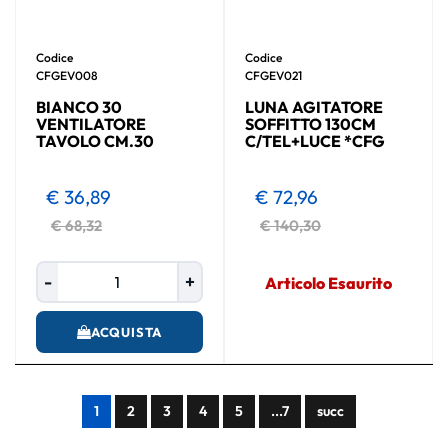
Codice
Codice
CFGEV008
CFGEV021
BIANCO 30
LUNA AGITATORE
VENTILATORE
SOFFITTO 130CM
TAVOLO CM.30
C/TEL+LUCE *CFG
€ 36,89
€ 72,96
€ 68,32
€ 140,30
Quantità
Articolo Esaurito
ACQUISTA
1
2
3
4
5
...7
succ