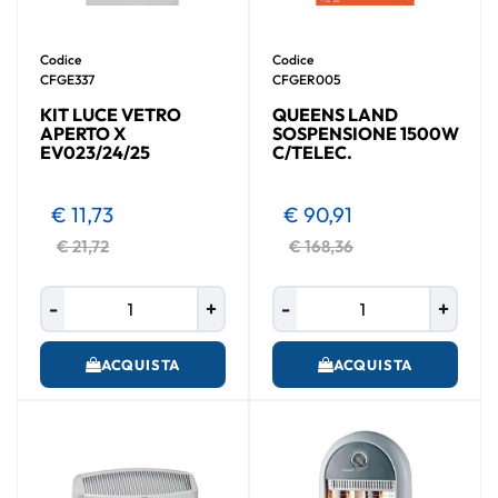
Codice
Codice
CFGE337
CFGER005
KIT LUCE VETRO
QUEENS LAND
APERTO X
SOSPENSIONE 1500W
EV023/24/25
C/TELEC.
€ 11,73
€ 90,91
€ 21,72
€ 168,36
Quantità
Quantità
ACQUISTA
ACQUISTA