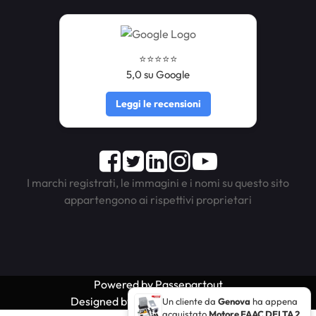
⭐️⭐️⭐️⭐️⭐️
5,0 su Google
Leggi le recensioni
Facebook
Twitter
LinkedIn
Instagram
Youtube
I marchi registrati, le immagini e i nomi su questo sito
appartengono ai rispettivi proprietari
Powered by
Passepartout
Designed by ELCO INGROSS S.R.L.
Un cliente da
Genova
ha appena