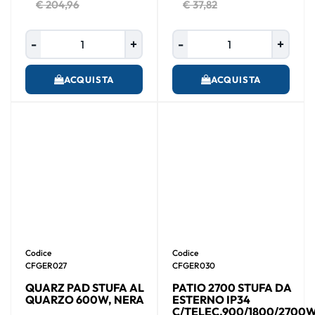
€ 204,96
€ 37,82
Quantità
Quantità
ACQUISTA
ACQUISTA
Codice
Codice
CFGER027
CFGER030
QUARZ PAD STUFA AL
PATIO 2700 STUFA DA
QUARZO 600W, NERA
ESTERNO IP34
C/TELEC.900/1800/2700