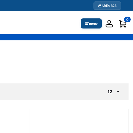
AREA B2B
0
menu