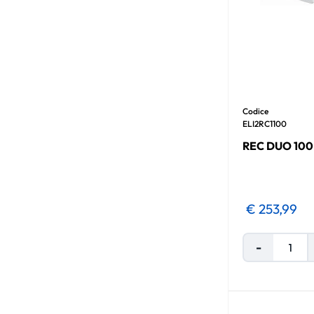
Codice
ELI2RC1100
REC DUO 10
€ 253,99