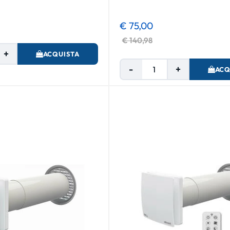
€ 75,00
€ 140,98
Quantità
ACQUISTA
Quantità
ACQ