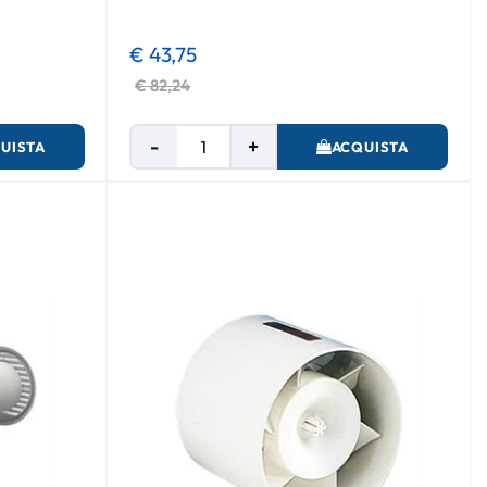
€ 43,75
€ 82,24
Quantità
UISTA
ACQUISTA