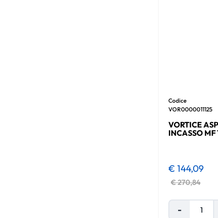
Codice
VOR0000011125
VORTICE ASP
INCASSO MF 
€ 144,09
€ 270,84