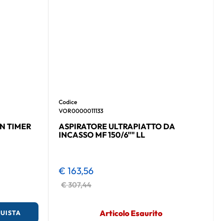
Codice
VOR0000011133
N TIMER
ASPIRATORE ULTRAPIATTO DA
INCASSO MF 150/6"" LL
€ 163,56
€ 307,44
Articolo Esaurito
UISTA