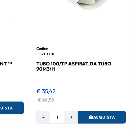
Codice
ELI2TU1011
NT **
TUBO 100/TP ASPIRAT.DA TUBO
90M3/H
€ 35,42
€ 66,58
UISTA
Quantità
ACQUISTA