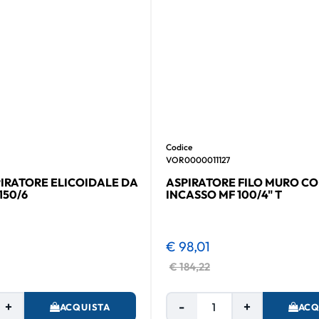
Codice
VOR0000011127
IRATORE ELICOIDALE DA
ASPIRATORE FILO MURO CO
150/6
INCASSO MF 100/4" T
€ 98,01
€ 184,22
Quantità
Quantità
ACQUISTA
ACQ