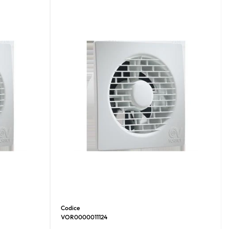
Codice
VOR0000011124