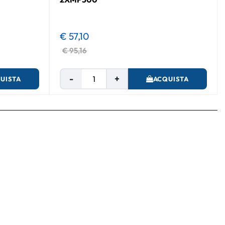
€ 57,10
€ 95,16
Quantità
UISTA
ACQUISTA