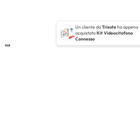
Un cliente da
Trieste
ha appena
acquistato
Kit Videocitofono
Connesso
ELCO INGROSS
Elco Ingross Nel 1995 inizia la sua attività in un piccolo