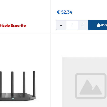
€ 52,34
Quantità
ticolo Esaurito
ACQ