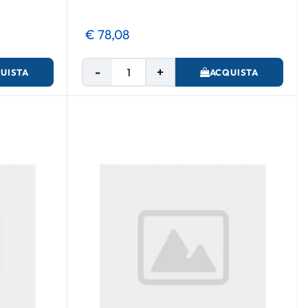
€ 78,08
Quantità
UISTA
ACQUISTA