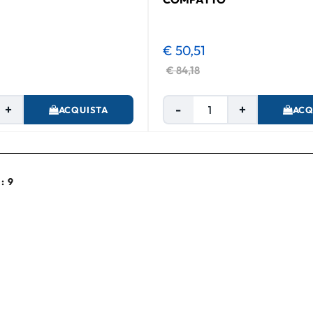
€ 50,51
€ 84,18
Quantità
Quantità
ACQUISTA
ACQ
: 9