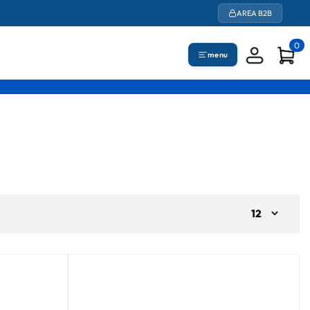
AREA B2B
0
menu