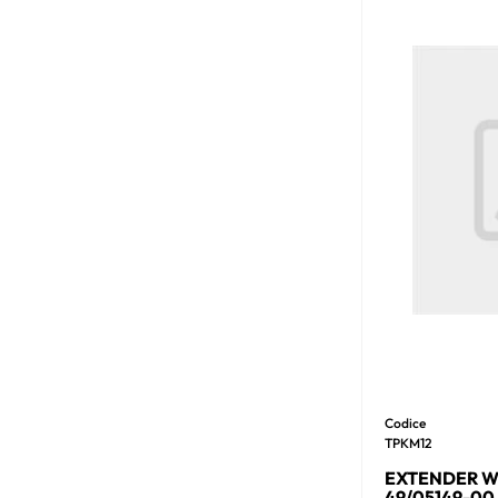
Codice
TPKM12
EXTENDER WI
49/05149-00