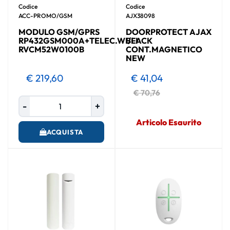
Codice
Codice
ACC-PROMO/GSM
AJX38098
MODULO GSM/GPRS
DOORPROTECT AJAX
RP432GSM000A+TELEC.WI/FI
BLACK
RVCM52W0100B
CONT.MAGNETICO
NEW
€ 219,60
€ 41,04
€ 70,76
Quantità
Articolo Esaurito
ACQUISTA