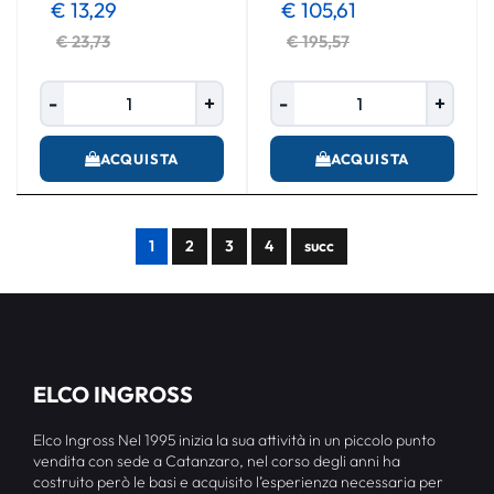
€ 13,29
€ 105,61
€ 23,73
€ 195,57
Quantità
Quantità
ACQUISTA
ACQUISTA
1
2
3
4
succ
ELCO INGROSS
Elco Ingross Nel 1995 inizia la sua attività in un piccolo punto
vendita con sede a Catanzaro, nel corso degli anni ha
costruito però le basi e acquisito l’esperienza necessaria per