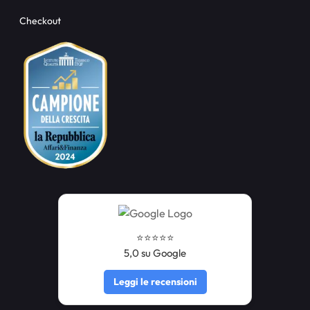
Checkout
⭐️⭐️⭐️⭐️⭐️
5,0 su Google
Leggi le recensioni