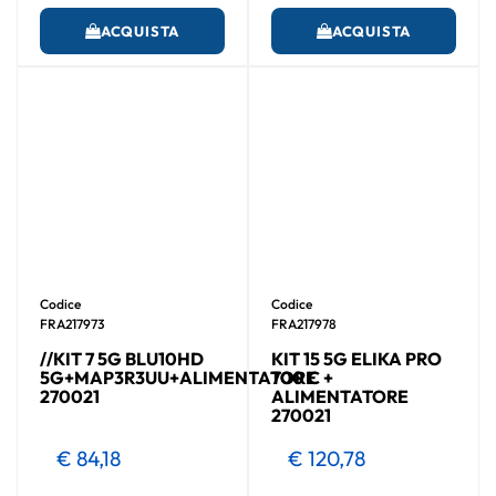
ACQUISTA
ACQUISTA
Codice
Codice
FRA217973
FRA217978
//KIT 7 5G BLU10HD
KIT 15 5G ELIKA PRO
5G+MAP3R3UU+ALIMENTATORE
700 C +
270021
ALIMENTATORE
270021
€ 84,18
€ 120,78