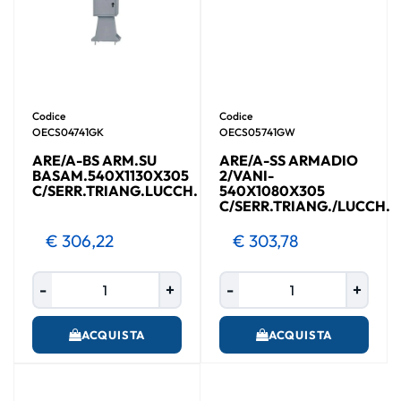
Codice
Codice
OECS04741GK
OECS05741GW
ARE/A-BS ARM.SU
ARE/A-SS ARMADIO
BASAM.540X1130X305
2/VANI-
C/SERR.TRIANG.LUCCH.
540X1080X305
C/SERR.TRIANG./LUCCH.
€ 306,22
€ 303,78
Quantità
Quantità
ACQUISTA
ACQUISTA