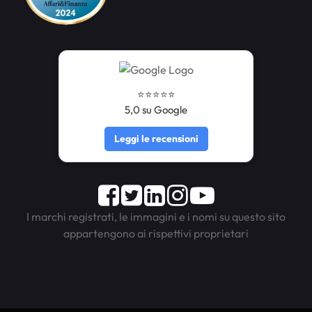
⭐️⭐️⭐️⭐️⭐️
5,0 su Google
Leggi le recensioni
Facebook
Twitter
LinkedIn
Instagram
Youtube
I marchi registrati, le immagini e i nomi su questo sito
appartengono ai rispettivi proprietari