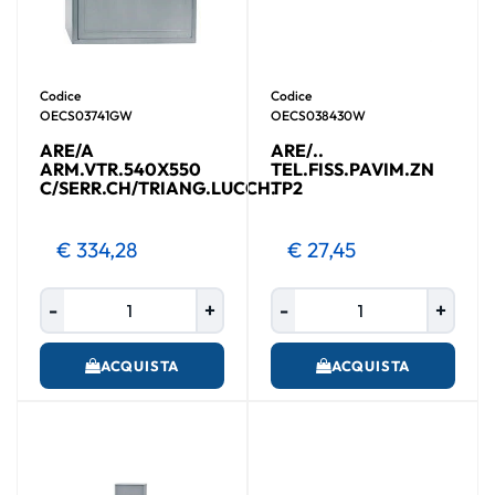
Codice
Codice
OECS03741GW
OECS038430W
ARE/A
ARE/..
ARM.VTR.540X550
TEL.FISS.PAVIM.ZN
C/SERR.CH/TRIANG.LUCCH.
TP2
€ 334,28
€ 27,45
Quantità
Quantità
ACQUISTA
ACQUISTA