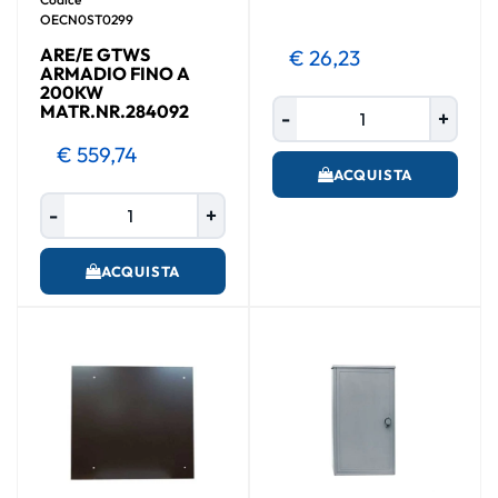
OECN0ST0299
ARE/E GTWS
€ 26,23
ARMADIO FINO A
200KW
Quantità
MATR.NR.284092
€ 559,74
ACQUISTA
Quantità
ACQUISTA