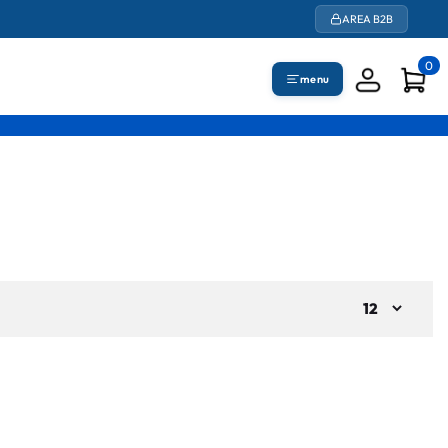
AREA B2B
0
menu