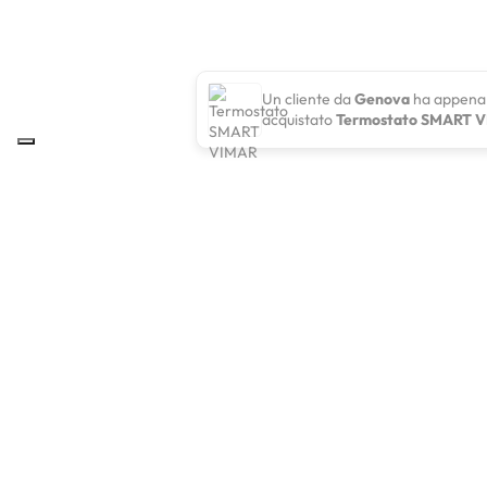
Un cliente da
Genova
ha appena
acquistato
Termostato SMART 
ELCO INGROSS
Elco Ingross Nel 1995 inizia la sua attività in un piccolo
punto vendita con sede a Catanzaro, nel corso degli