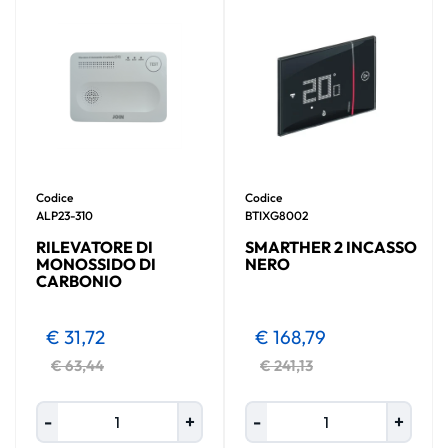
Codice
Codice
ALP23-310
BTIXG8002
RILEVATORE DI
SMARTHER 2 INCASSO
MONOSSIDO DI
NERO
CARBONIO
€ 31,72
€ 168,79
€ 63,44
€ 241,13
Quantità
Quantità