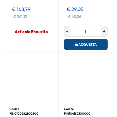
€ 168,79
€ 29,05
€ 241,13
€ 43,36
Quantità
Articolo Esaurito
ACQUISTA
Codice
Codice
FIN01C0282300500
FIN104182300000