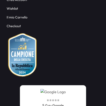
Wishlist
Il mio Carrello
Checkout
⭐️⭐️⭐️⭐️⭐️
5,0 su Google