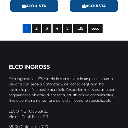
ACQUISTA
ACQUISTA
1
2
3
4
5
...15
succ
ELCO INGROSS
Elco Ingross Nel 1995 inizia la sua attività in un piccolo punto
vendita con sede a Catanzaro, nel corso degli anni ha
costruito però le basi e acquisito l’esperienza necessaria per
raggiungere obiettivi di crescita, strutturali ed organizzativi,
fino a confluire nel settore della distribuzione specializzata.
ELCO INGROSS S.R.L.
Via dei Conti Falluc 2/1
88100 Catanzaro (CZ)