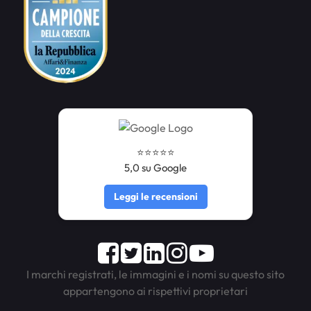
⭐️⭐️⭐️⭐️⭐️
5,0 su Google
Leggi le recensioni
Facebook
Twitter
LinkedIn
Instagram
Youtube
I marchi registrati, le immagini e i nomi su questo sito
appartengono ai rispettivi proprietari