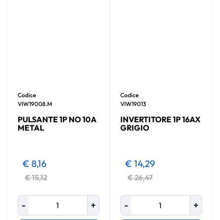
Codice
Codice
VIW19008.M
VIW19013
PULSANTE 1P NO 10A
INVERTITORE 1P 16AX
METAL
GRIGIO
€ 8,16
€ 14,29
€ 15,12
€ 26,47
Quantità
Quantità