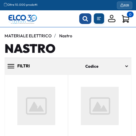
B2B
Agevolazioni fiscali
Oltre 10.000 prodotti
0
MATERIALE ELETTRICO
Nastro
NASTRO
FILTRI