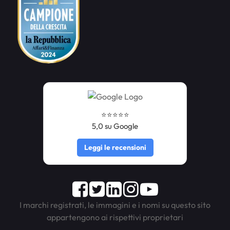
⭐️⭐️⭐️⭐️⭐️
5,0 su Google
Leggi le recensioni
Facebook
Twitter
LinkedIn
Instagram
Youtube
I marchi registrati, le immagini e i nomi su questo sito
appartengono ai rispettivi proprietari