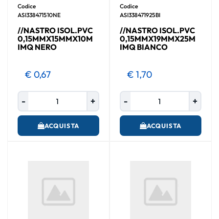
Codice
Codice
ASI338471510NE
ASI338471925BI
//NASTRO ISOL.PVC
//NASTRO ISOL.PVC
0,15MMX15MMX10M
0,15MMX19MMX25M
IMQ NERO
IMQ BIANCO
€ 0,67
€ 1,70
Quantità
Quantità
ACQUISTA
ACQUISTA