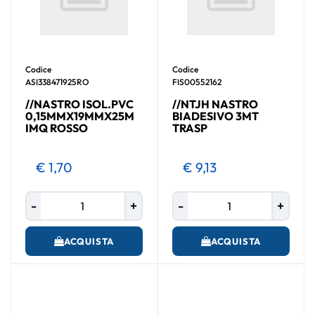
Codice
Codice
ASI338471925RO
FIS00552162
//NASTRO ISOL.PVC
//NTJH NASTRO
0,15MMX19MMX25M
BIADESIVO 3MT
IMQ ROSSO
TRASP
€ 1,70
€ 9,13
Quantità
Quantità
ACQUISTA
ACQUISTA