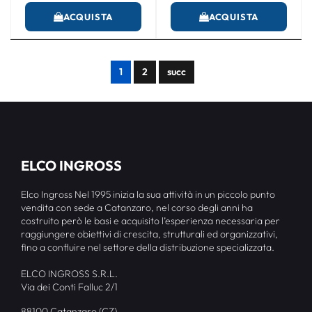
ACQUISTA
ACQUISTA
1
2
succ
ELCO INGROSS
Elco Ingross Nel 1995 inizia la sua attività in un piccolo punto
vendita con sede a Catanzaro, nel corso degli anni ha
costruito però le basi e acquisito l’esperienza necessaria per
raggiungere obiettivi di crescita, strutturali ed organizzativi,
fino a confluire nel settore della distribuzione specializzata.
ELCO INGROSS S.R.L.
Via dei Conti Falluc 2/1
88100 Catanzaro (CZ)