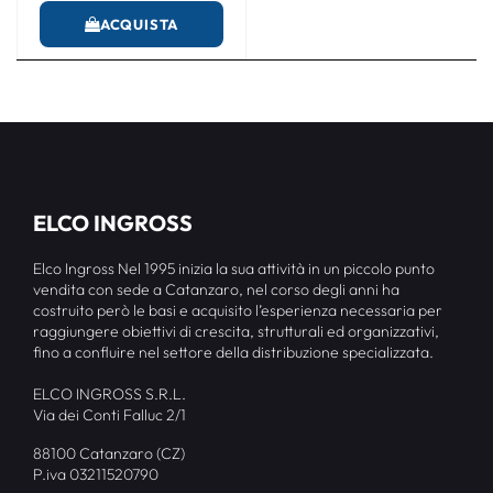
ACQUISTA
ELCO INGROSS
Elco Ingross Nel 1995 inizia la sua attività in un piccolo punto
vendita con sede a Catanzaro, nel corso degli anni ha
costruito però le basi e acquisito l’esperienza necessaria per
raggiungere obiettivi di crescita, strutturali ed organizzativi,
fino a confluire nel settore della distribuzione specializzata.
ELCO INGROSS S.R.L.
Via dei Conti Falluc 2/1
88100 Catanzaro (CZ)
P.iva 03211520790