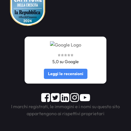
⭐️⭐️⭐️⭐️⭐️
5,0 su Google
Leggi le recensioni
Facebook
Twitter
LinkedIn
Instagram
Youtube
I marchi registrati, le immagini e i nomi su questo sito
appartengono ai rispettivi proprietari