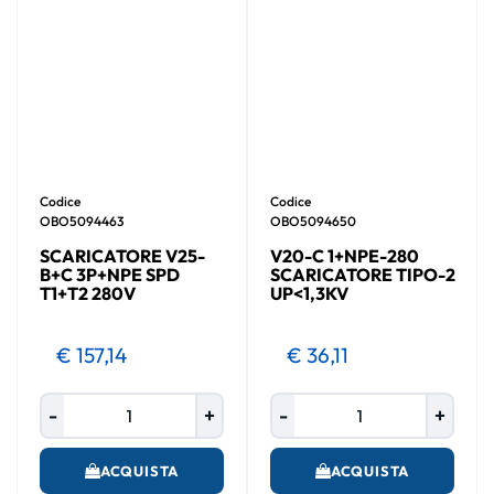
Codice
Codice
OBO5094463
OBO5094650
SCARICATORE V25-
V20-C 1+NPE-280
B+C 3P+NPE SPD
SCARICATORE TIPO-2
T1+T2 280V
UP<1,3KV
€ 157,14
€ 36,11
Quantità
Quantità
ACQUISTA
ACQUISTA