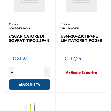
Codice
Codice
LOVSG23NA300
OBO5092431
//SCARICATORE DI
USM-20-230I 1P+PE
SOVRAT. TIPO 2 3P+N
LIMITATORE TIPO 2+3
€ 81,23
€ 112,24
Quantità
Articolo Esaurito
ACQUISTA