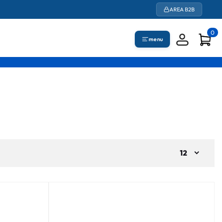
AREA B2B
0
menu