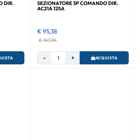
 DIR.
SEZIONATORE 3P COMANDO DIR.
AC21A 125A
€ 95,38
€ 167,34
Quantità
UISTA
ACQUISTA