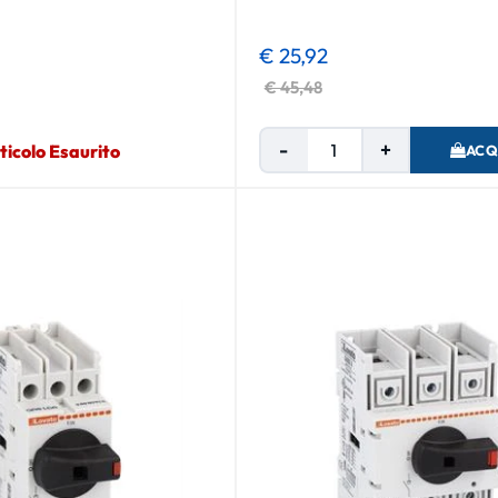
€ 25,92
€ 45,48
Quantità
ticolo Esaurito
ACQ