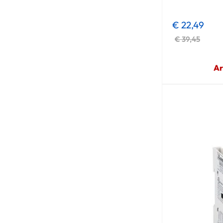
€ 22,49
€ 39,45
Ar