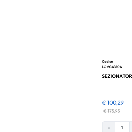
Codice
LOVGA160A
SEZIONATORE
€ 100,29
€ 175,95