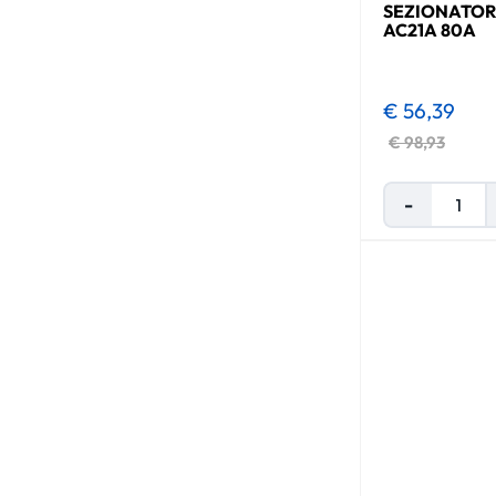
SEZIONATOR
AC21A 80A
€ 56,39
€ 98,93