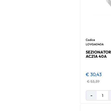
Codice
LOVGA040A
SEZIONATOR
AC21A 40A
€ 30,43
€ 53,39