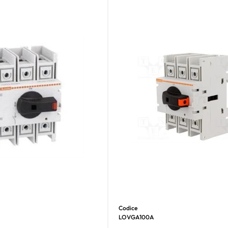
Codice
LOVGA100A