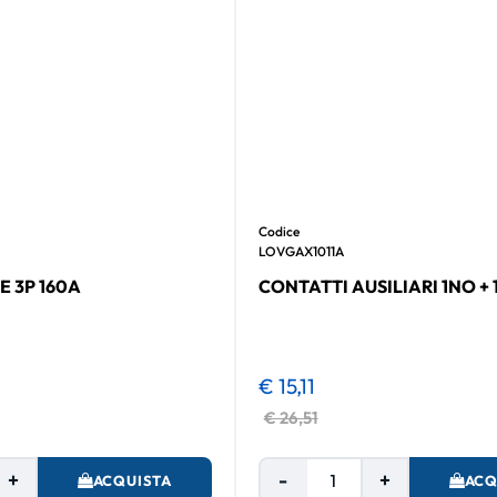
Codice
LOVGAX1011A
 3P 160A
CONTATTI AUSILIARI 1NO + 
€ 15,11
€ 26,51
Quantità
Quantità
ACQUISTA
ACQ