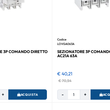
Codice
LOVGA063A
E 3P COMANDO DIRETTO
SEZIONATORE 3P COMAND
AC21A 63A
€ 40,21
€ 70,54
Quantità
Quantità
ACQUISTA
ACQ