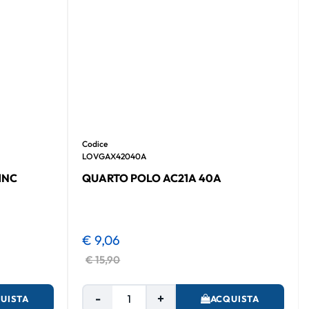
Codice
LOVGAX42040A
1NC
QUARTO POLO AC21A 40A
€ 9,06
€ 15,90
Quantità
UISTA
ACQUISTA