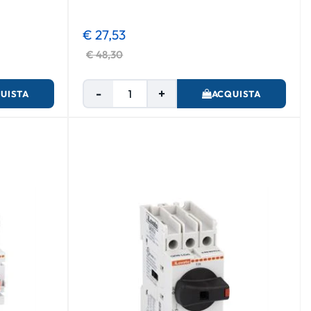
€ 27,53
€ 48,30
Quantità
UISTA
ACQUISTA