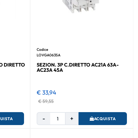
Codice
LOVGA063SA
O DIRETTO
SEZION. 3P C.DIRETTO AC21A 63A-
AC23A 45A
€ 33,94
€ 59,55
Quantità
UISTA
ACQUISTA