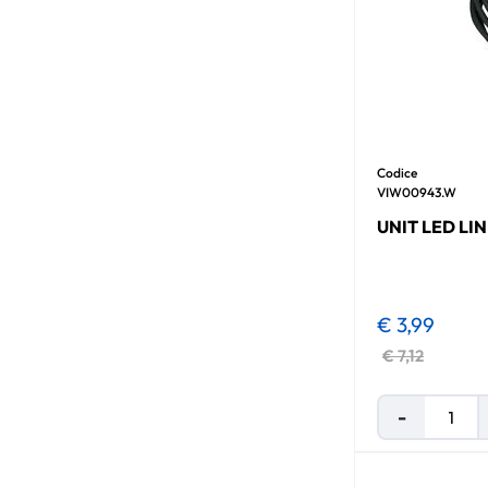
Codice
VIW00943.W
UNIT LED LI
€ 3,99
€ 7,12