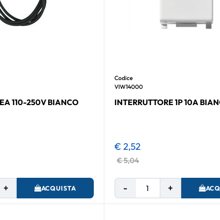
Codice
VIW14000
NEA 110-250V BIANCO
INTERRUTTORE 1P 10A BIA
€ 2,52
€ 5,04
Quantità
Quantità
ACQUISTA
ACQ