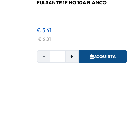
PULSANTE 1P NO 10A BIANCO
€ 3,41
€ 6,81
Quantità
ACQUISTA