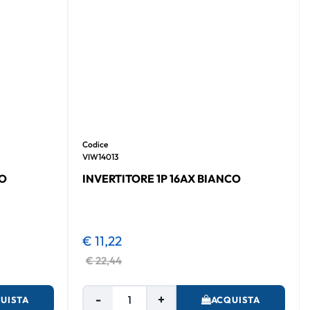
Codice
VIW14013
CO
INVERTITORE 1P 16AX BIANCO
€ 11,22
€ 22,44
Quantità
UISTA
ACQUISTA