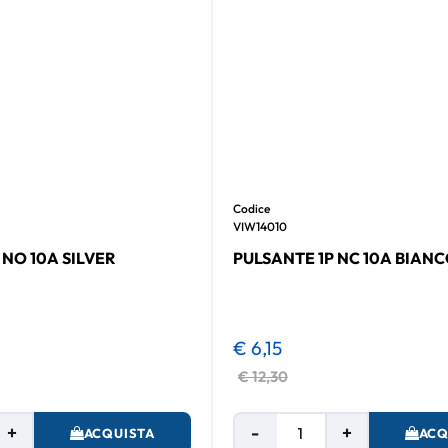
Codice
VIW14010
 NO 10A SILVER
PULSANTE 1P NC 10A BIAN
€ 6,15
€ 12,30
Quantità
Quantità
ACQUISTA
ACQ