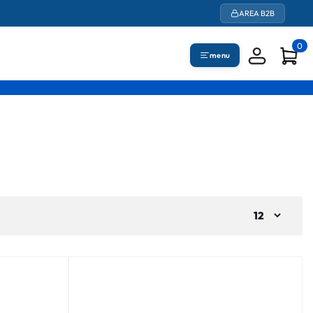
AREA B2B
0
menu