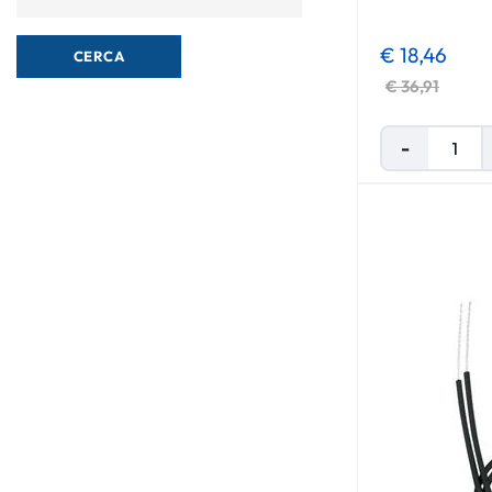
€ 18,46
€ 36,91