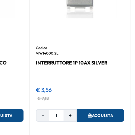
Codice
VIW14000.SL
NCO
INTERRUTTORE 1P 10AX SILVER
€ 3,56
€ 7,12
Quantità
UISTA
ACQUISTA