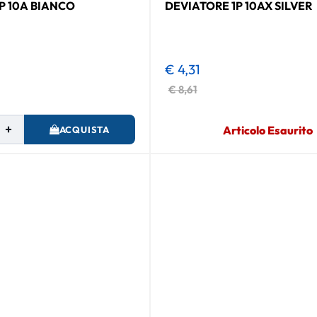
P 10A BIANCO
DEVIATORE 1P 10AX SILVER
€ 4,31
€ 8,61
Quantità
Articolo Esaurito
ACQUISTA