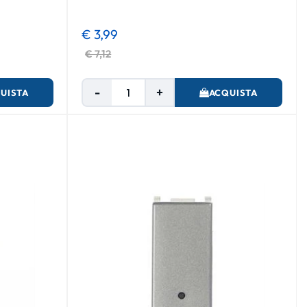
€ 3,99
€ 7,12
Quantità
UISTA
ACQUISTA