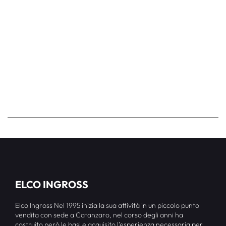
ELCO INGROSS
Elco Ingross Nel 1995 inizia la sua attività in un piccolo punto
vendita con sede a Catanzaro, nel corso degli anni ha
costruito però le basi e acquisito l’esperienza necessaria per