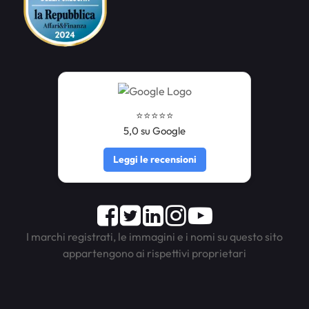
⭐️⭐️⭐️⭐️⭐️
5,0 su Google
Leggi le recensioni
Facebook
Twitter
LinkedIn
Instagram
Youtube
I marchi registrati, le immagini e i nomi su questo sito
appartengono ai rispettivi proprietari