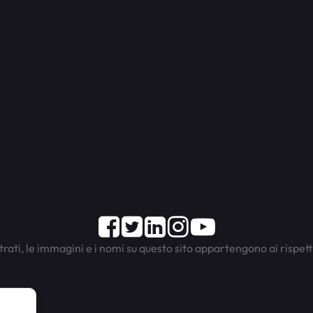
Facebook
Twitter
LinkedIn
Instagram
Youtube
trati, le immagini e i nomi su questo sito appartengono ai rispett