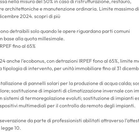
ssa nella misura del 50% in caso di ristrutturazione, restauro,
re architettoniche e manutenzione ordinaria. Limite massimo di
dicembre 2024. scopri di più
ono detraibili solo quando le opere riguardano parti comuni
n base alla quota millesimale.
RPEF fino al 65%
024 anche l’ecobonus, con detrazioni IRPEF fono al 65%, limite m
tipologia di intervento, per unità immobiliare fino al 31 dicem
tallazione di pannelli solari per la produzione di acqua calda; so
ore; sostituzione di impianti di climatizzazione invernale con im
 sistemi di termoregolazione evoluti; sostituzione di impianti es
spositivi multimediali per il controllo da remoto degli impianti.
everazione da parte di professionisti abilitati attraverso l’atte
 legge 10.