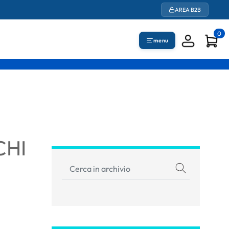
AREA B2B
0
menu
CHI