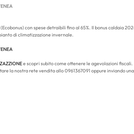
l’ENEA
obonus) con spese detraibili fino al 65%. Il bonus caldaia 2024
pianto di climatizzazione invernale.
l’ENEA
IZAZZIONE
e scopri subito come ottenere le agevolazioni fiscali.
ttare la nostra rete vendita allo 0961367091 oppure inviando una