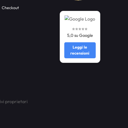
Checkout
⭐️⭐️⭐️⭐️⭐️
5,0 su Google
Leggi le
recensioni
ivi proprietari