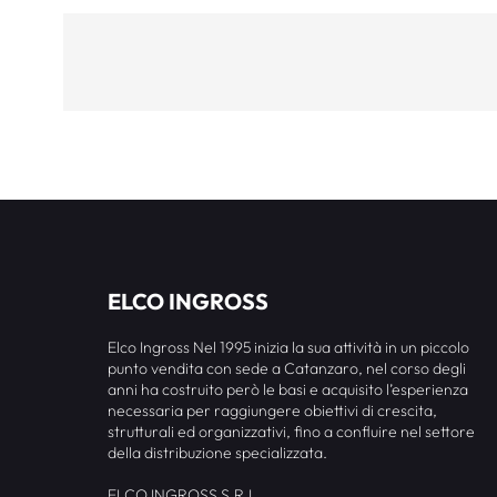
ELCO INGROSS
Elco Ingross Nel 1995 inizia la sua attività in un piccolo
punto vendita con sede a Catanzaro, nel corso degli
anni ha costruito però le basi e acquisito l’esperienza
necessaria per raggiungere obiettivi di crescita,
strutturali ed organizzativi, fino a confluire nel settore
della distribuzione specializzata.
ELCO INGROSS S.R.L.