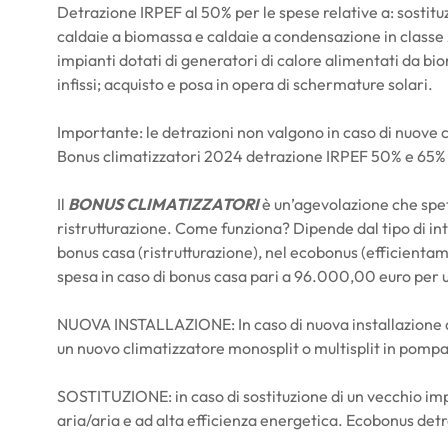
Detrazione IRPEF al 50% per le spese relative a: sostituz
caldaie a biomassa e caldaie a condensazione in classe A
impianti dotati di generatori di calore alimentati da bi
infissi; acquisto e posa in opera di schermature solari.
Importante: le detrazioni non valgono in caso di nuove c
Bonus climatizzatori 2024 detrazione IRPEF 50% e 65%
Il
BONUS CLIMATIZZATORI
è un’agevolazione che spett
ristrutturazione. Come funziona? Dipende dal tipo di int
bonus casa (ristrutturazione), nel ecobonus (efficienta
spesa in caso di bonus casa pari a 96.000,00 euro per u
NUOVA INSTALLAZIONE: In caso di nuova installazione anch
un nuovo climatizzatore monosplit o multisplit in pompa 
SOSTITUZIONE: in caso di sostituzione di un vecchio im
aria/aria e ad alta efficienza energetica. Ecobonus det