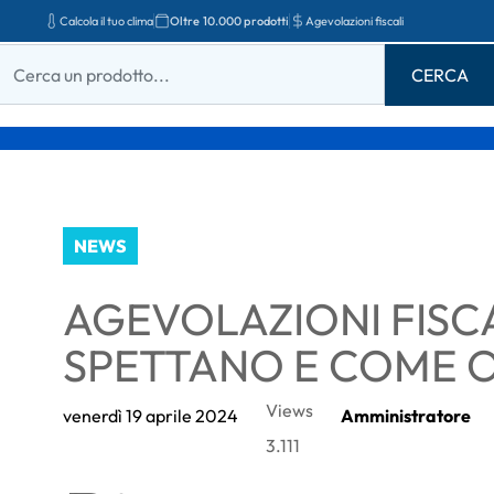
Calcola il tuo clima
Oltre 10.000 prodotti
Agevolazioni fiscali
NEWS
AGEVOLAZIONI FISCA
SPETTANO E COME 
Views
venerdì
19
aprile
2024
Amministratore
3.111