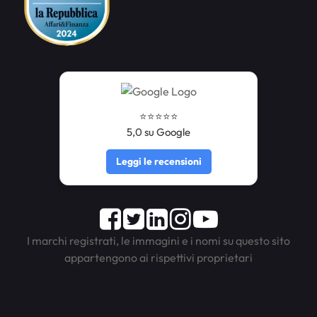
⭐️⭐️⭐️⭐️⭐️
5,0 su Google
Leggi le recensioni
Facebook
Twitter
LinkedIn
Instagram
Youtube
I marchi registrati, le immagini e i nomi su questo sito
appartengono ai rispettivi proprietari