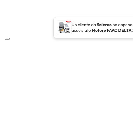
Un cliente da
Salerno
ha appena
acquistato
Motore FAAC DELTA 
ELCO INGROSS
Elco Ingross Nel 1995 inizia la sua attività in un piccolo
punto vendita con sede a Catanzaro, nel corso degli