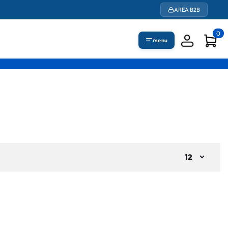
AREA B2B
0
menu