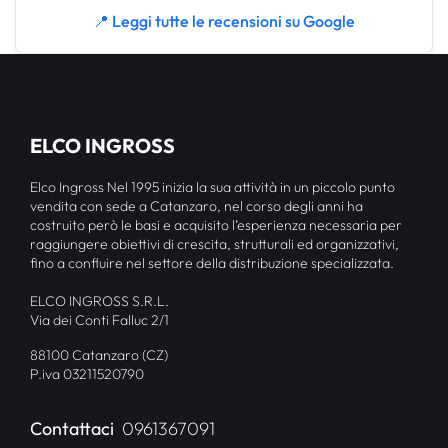
📍 Leggi tutte le recensioni su Google
ELCO INGROSS
Elco Ingross Nel 1995 inizia la sua attività in un piccolo punto
vendita con sede a Catanzaro, nel corso degli anni ha
costruito però le basi e acquisito l’esperienza necessaria per
raggiungere obiettivi di crescita, strutturali ed organizzativi,
fino a confluire nel settore della distribuzione specializzata.
ELCO INGROSS S.R.L.
Via dei Conti Falluc 2/1
88100 Catanzaro (CZ)
P.iva 03211520790
Contattaci
0961367091