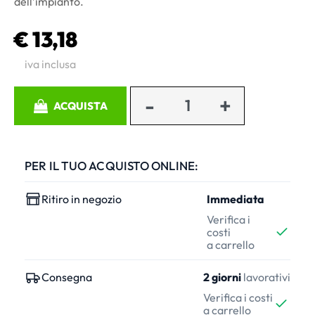
dell’impianto.
€ 13,18
iva inclusa
Quantità
ACQUISTA
PER IL TUO ACQUISTO ONLINE:
Ritiro in negozio
Immediata
Verifica i
costi
a carrello
Consegna
2 giorni
lavorativi
Verifica i costi
a carrello