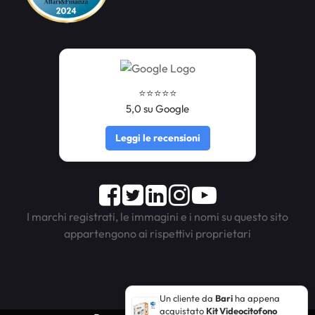
⭐️⭐️⭐️⭐️⭐️
5,0 su Google
Leggi le recensioni
Facebook
Twitter
LinkedIn
Instagram
Youtube
I marchi registrati, le immagini e i nomi su questo sito
appartengono ai rispettivi proprietari
Un cliente da
Bari
ha appena
acquistato
Kit Videocitofono