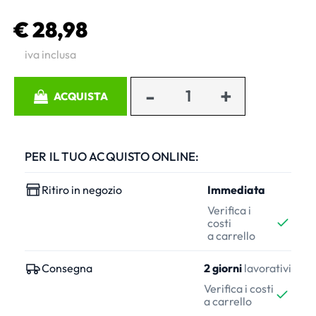
€ 28,98
iva inclusa
Quantità
ACQUISTA
PER IL TUO ACQUISTO ONLINE:
Ritiro in negozio
Immediata
Verifica i
costi
a carrello
Consegna
2 giorni
lavorativi
Verifica i costi
a carrello