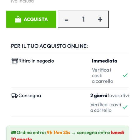
iva inclusa
Quantità
ACQUISTA
PER IL TUO ACQUISTO ONLINE:
Ritiro in negozio
Immediata
Verifica i
costi
a carrello
Consegna
2 giorni
lavorativi
Verifica i costi
a carrello
🚛 Ordina entro:
9h 14m 25s
→ consegna entro
lunedì
10 agosto