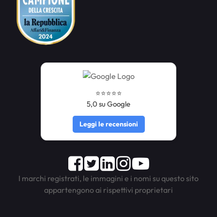
⭐️⭐️⭐️⭐️⭐️
5,0 su Google
Leggi le recensioni
Facebook
Twitter
LinkedIn
Instagram
Youtube
I marchi registrati, le immagini e i nomi su questo sito
appartengono ai rispettivi proprietari