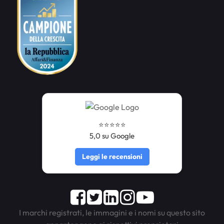
⭐️⭐️⭐️⭐️⭐️
5,0 su Google
Leggi le recensioni
Facebook
Twitter
LinkedIn
Instagram
Youtube
I marchi registrati, le immagini e i nomi su questo sito