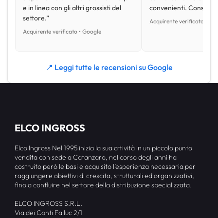
e in linea con gli altri grossisti del
convenienti. Consiglio
settore.”
Acquirente verificato • Go
Acquirente verificato • Google
📍 Leggi tutte le recensioni su Google
ELCO INGROSS
Elco Ingross Nel 1995 inizia la sua attività in un piccolo punto
vendita con sede a Catanzaro, nel corso degli anni ha
costruito però le basi e acquisito l’esperienza necessaria per
raggiungere obiettivi di crescita, strutturali ed organizzativi,
fino a confluire nel settore della distribuzione specializzata.
ELCO INGROSS S.R.L.
Via dei Conti Falluc 2/1