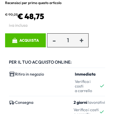
Recensisci per primo questo articolo
€ 48,75
€ 90,28
iva inclusa
Quantità
ACQUISTA
PER IL TUO ACQUISTO ONLINE:
Ritiro in negozio
Immediata
Verifica i
costi
a carrello
Consegna
2 giorni
lavorativi
Verifica i costi