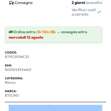
Consegna
2 giorni
lavorativi
Verifica i costi
a carrello
🚛 Ordina entro:
5h 10m 37s
→ consegna entro
mercoledì 12 agosto
CODICE:
BTIFC810NC32
EAN:
8005543534663
CATEGORIA:
Bticino
MARCA:
BTICINO