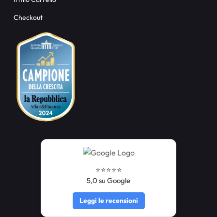
Checkout
⭐️⭐️⭐️⭐️⭐️
5,0 su Google
Leggi le recensioni