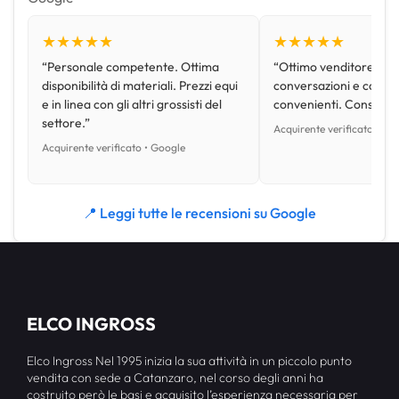
★★★★★
★★★★★
“Personale competente. Ottima
“Ottimo venditore, disp
disponibilità di materiali. Prezzi equi
conversazioni e con pr
e in linea con gli altri grossisti del
convenienti. Consiglio
settore.”
Acquirente verificato • Go
Acquirente verificato • Google
📍 Leggi tutte le recensioni su Google
ELCO INGROSS
Elco Ingross Nel 1995 inizia la sua attività in un piccolo punto
vendita con sede a Catanzaro, nel corso degli anni ha
costruito però le basi e acquisito l’esperienza necessaria per