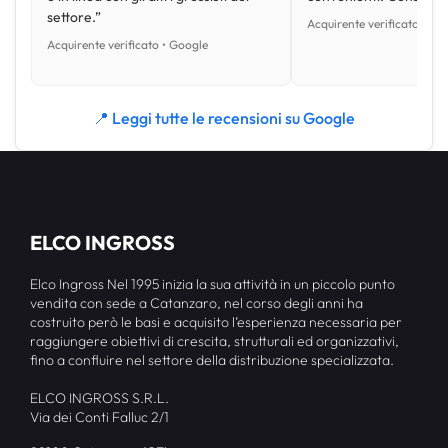
settore.”
Acquirente verificato • Go
Acquirente verificato • Google
📍 Leggi tutte le recensioni su Google
ELCO INGROSS
Elco Ingross Nel 1995 inizia la sua attività in un piccolo punto
vendita con sede a Catanzaro, nel corso degli anni ha
costruito però le basi e acquisito l’esperienza necessaria per
raggiungere obiettivi di crescita, strutturali ed organizzativi,
fino a confluire nel settore della distribuzione specializzata.
ELCO INGROSS S.R.L.
Via dei Conti Falluc 2/1