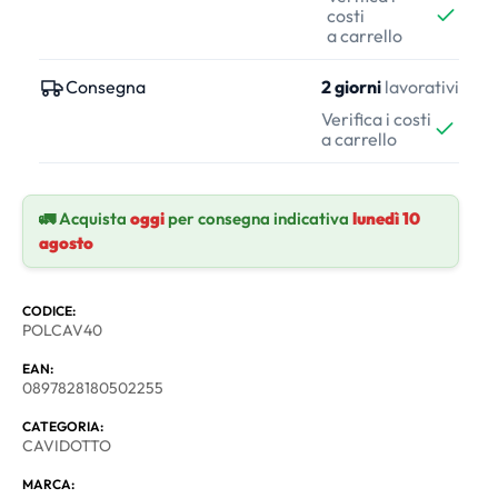
costi
a carrello
Consegna
2 giorni
lavorativi
Verifica i costi
a carrello
🚛 Acquista
oggi
per consegna indicativa
lunedì 10
agosto
CODICE:
POLCAV40
EAN:
0897828180502255
CATEGORIA:
CAVIDOTTO
MARCA: