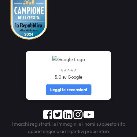
⭐️⭐️⭐️⭐️⭐️
5,0 su Google
Leggi le recensioni
Facebook
Twitter
LinkedIn
Instagram
Youtube
I marchi registrati, le immagini e i nomi su questo sito
appartengono ai rispettivi proprietari