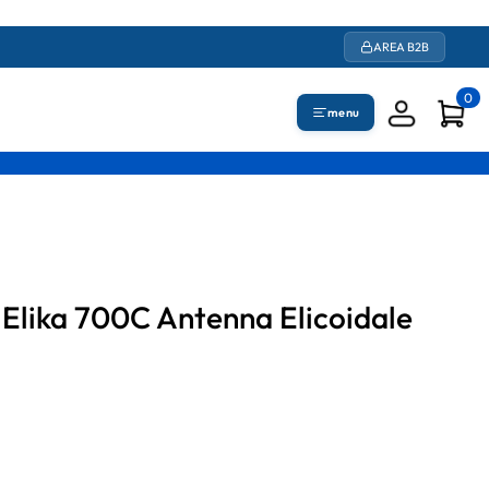
AREA B2B
0
menu
Elika 700C Antenna Elicoidale