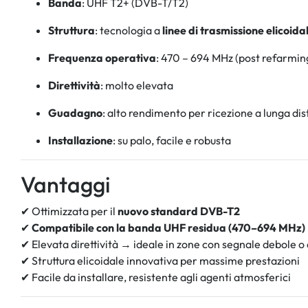
Banda
: UHF T2+ (DVB-T/T2)
Struttura
: tecnologia a
linee di trasmissione elicoidal
Frequenza operativa
: 470 – 694 MHz (post refarmin
Direttività
: molto elevata
Guadagno
: alto rendimento per ricezione a lunga di
Installazione
: su palo, facile e robusta
Vantaggi
✔ Ottimizzata per il
nuovo standard DVB-T2
✔
Compatibile con la banda UHF residua (470–694 MHz)
✔ Elevata direttività → ideale in zone con segnale debole o
✔ Struttura elicoidale innovativa per massime prestazioni
✔ Facile da installare, resistente agli agenti atmosferici