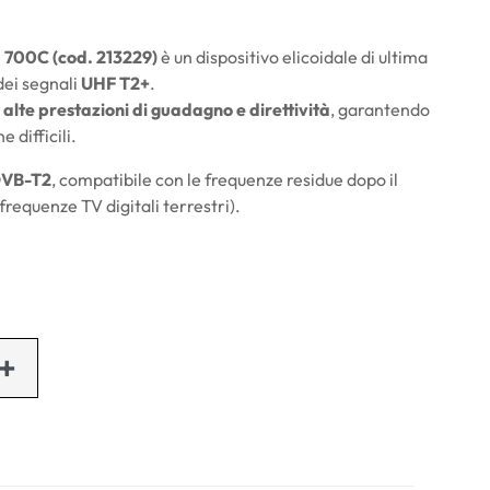
 700C (cod. 213229)
è un dispositivo elicoidale di ultima
dei segnali
UHF T2+
.
e
alte prestazioni di guadagno e direttività
, garantendo
 difficili.
DVB-T2
, compatibile con le frequenze residue dopo il
requenze TV digitali terrestri).