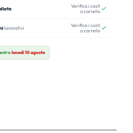
Verifica i costi
diata
a carrello
Verifica i costi
ni
lavorativi
a carrello
 entro
lunedì 10 agosto