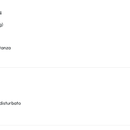
i
g)
stanza
 disturbato