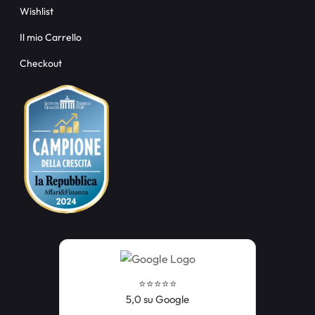
Wishlist
Il mio Carrello
Checkout
⭐️⭐️⭐️⭐️⭐️
5,0 su Google