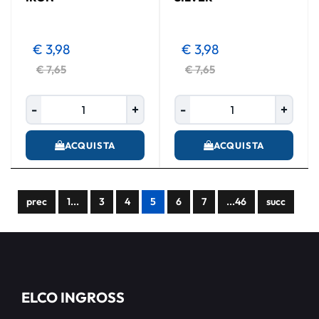
€ 3,98
€ 3,98
€ 7,65
€ 7,65
Quantità
Quantità
ACQUISTA
ACQUISTA
prec
1...
3
4
5
6
7
...46
succ
ELCO INGROSS