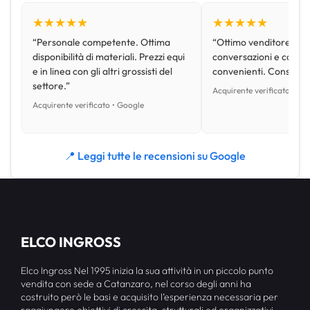
★★★★★
★★★★★
“Personale competente. Ottima
“Ottimo venditore, disp
disponibilità di materiali. Prezzi equi
conversazioni e con pr
e in linea con gli altri grossisti del
convenienti. Consiglio
settore.”
Acquirente verificato • Go
Acquirente verificato • Google
📍 Leggi tutte le recensioni su Google
ELCO INGROSS
Elco Ingross Nel 1995 inizia la sua attività in un piccolo punto
vendita con sede a Catanzaro, nel corso degli anni ha
costruito però le basi e acquisito l’esperienza necessaria per