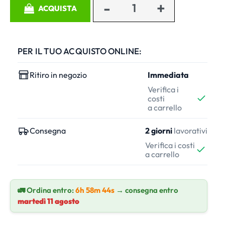
ACQUISTA
PER IL TUO ACQUISTO ONLINE:
Ritiro in negozio
Immediata
Verifica i
costi
a carrello
Consegna
2 giorni
lavorativi
Verifica i costi
a carrello
🚛 Ordina entro:
6h 58m 44s
→ consegna entro
martedì 11 agosto