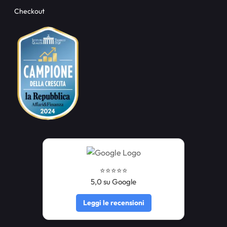
Checkout
⭐️⭐️⭐️⭐️⭐️
5,0 su Google
Leggi le recensioni