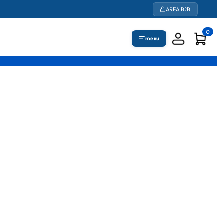
AREA B2B
0
menu