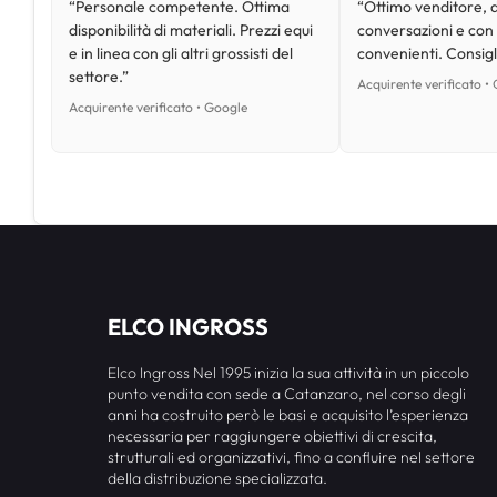
“Personale competente. Ottima
“Ottimo venditore, d
disponibilità di materiali. Prezzi equi
conversazioni e con
e in linea con gli altri grossisti del
convenienti. Consig
settore.”
Acquirente verificato •
Acquirente verificato • Google
ELCO INGROSS
Elco Ingross Nel 1995 inizia la sua attività in un piccolo
punto vendita con sede a Catanzaro, nel corso degli
anni ha costruito però le basi e acquisito l’esperienza
necessaria per raggiungere obiettivi di crescita,
strutturali ed organizzativi, fino a confluire nel settore
della distribuzione specializzata.