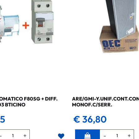
MATICO F80SG + DIFF.
ARE/GMI-Y.UNIF.CONT.CO
03 BTICINO
MONOF.C/SERR.
35
€ 36,80
Quantità