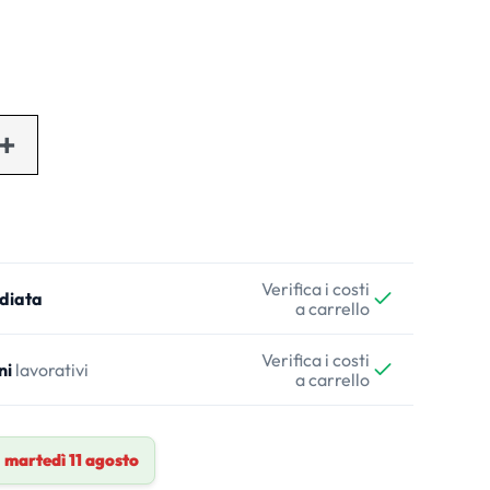
Verifica i costi
diata
a carrello
Verifica i costi
ni
lavorativi
a carrello
a
martedì 11 agosto