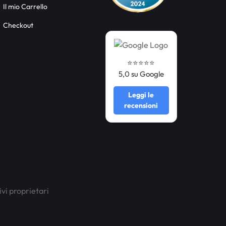
Il mio Carrello
Checkout
⭐️⭐️⭐️⭐️⭐️
5,0 su Google
Leggi le
recensioni
ivi proprietari