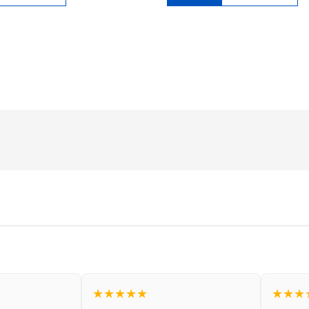
★★★★★
★★★