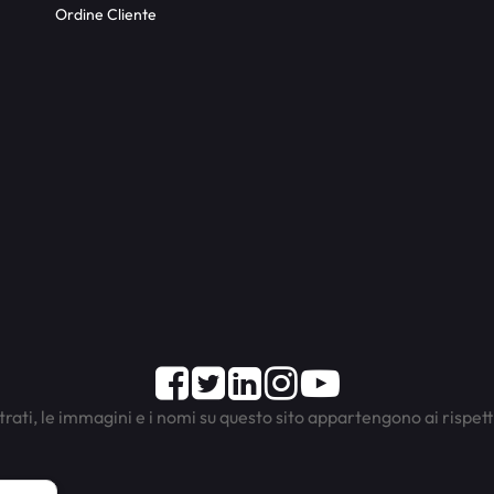
Ordine Cliente
Facebook
Twitter
LinkedIn
Instagram
Youtube
trati, le immagini e i nomi su questo sito appartengono ai rispett