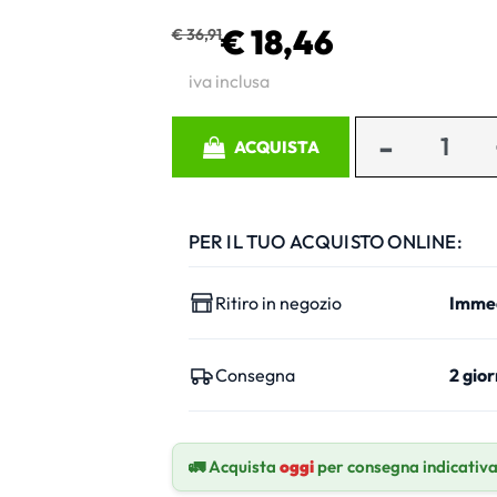
€ 18,46
€ 36,91
iva inclusa
Quantità
ACQUISTA
PER IL TUO ACQUISTO ONLINE:
Ritiro in negozio
Imme
Consegna
2 gior
🚛 Acquista
oggi
per consegna indicativ