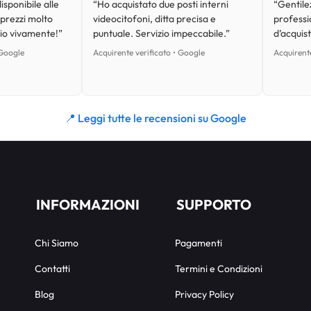
isponibile alle
“Ho acquistato due posti interni
“Gentilez
 prezzi molto
videocitofoni, ditta precisa e
professi
lio vivamente!”
puntuale. Servizio impeccabile.”
d’acquist
 Google
Acquirente verificato • Google
Acquirente
📍 Leggi tutte le recensioni su Google
INFORMAZIONI
SUPPORTO
Chi Siamo
Pagamenti
Contatti
Termini e Condizioni
Blog
Privacy Policy