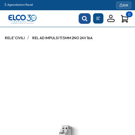
Agevolazioni fiscali
B2B
0
RELE' CIVILI
REL AD IMPULSI 17.5MM 2NO 24V 16A