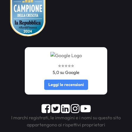
⭐️⭐️⭐️⭐️⭐️
5,0 su Google
Leggi le recensioni
Facebook
Twitter
LinkedIn
Instagram
Youtube
I marchi registrati, le immagini e i nomi su questo sito
appartengono ai rispettivi proprietari