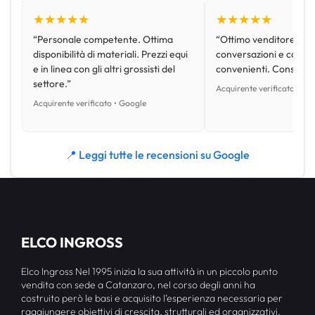
★★★★★
★★★★★
“Personale competente. Ottima
“Ottimo venditore, disp
disponibilità di materiali. Prezzi equi
conversazioni e con pr
e in linea con gli altri grossisti del
convenienti. Consiglio
settore.”
Acquirente verificato • Go
Acquirente verificato • Google
📍 Leggi tutte le recensioni su Google
ELCO INGROSS
Elco Ingross Nel 1995 inizia la sua attività in un piccolo punto
vendita con sede a Catanzaro, nel corso degli anni ha
costruito però le basi e acquisito l’esperienza necessaria per
raggiungere obiettivi di crescita, strutturali ed organizzativi,