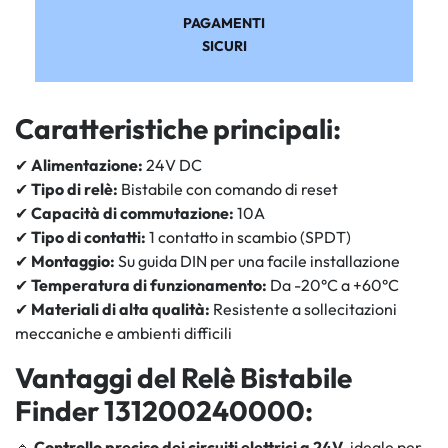
PAGAMENTI
SICURI
Caratteristiche principali:
✔
Alimentazione:
24V DC
✔
Tipo di relè:
Bistabile con comando di reset
✔
Capacità di commutazione:
10A
✔
Tipo di contatti:
1 contatto in scambio (SPDT)
✔
Montaggio:
Su guida DIN per una facile installazione
✔
Temperatura di funzionamento:
Da -20°C a +60°C
✔
Materiali di alta qualità:
Resistente a sollecitazioni
meccaniche e ambienti difficili
Vantaggi del Relè Bistabile
Finder 131200240000:
🔹
Controllo preciso dei circuiti elettrici a 24V
, ideale per