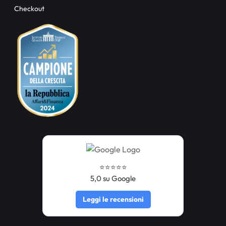
Checkout
⭐️⭐️⭐️⭐️⭐️
5,0 su Google
Leggi le recensioni