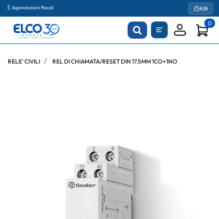
Agevolazioni fiscali
B2B
0
RELE' CIVILI
REL DI CHIAMATA/RESET DIN 17.5MM 1CO+1NO