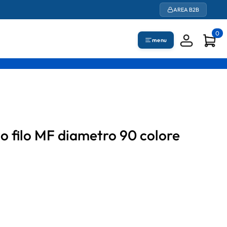
AREA B2B
0
menu
o filo MF diametro 90 colore