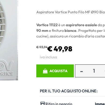
Aspiratore Vortice Punto Filo MF Ø90 Bia
Vortice 11122
è un
aspiratore assiale
da pa
90 mm
e finitura
bianca
. Progettato per l
cucine), assicura un ricambio d’aria costa
€ 49,98
€ 93,94
iva inclusa
Quantità
ACQUISTA
PER IL TUO ACQUISTO ONLINE:
Ritiro in negozio
Imme