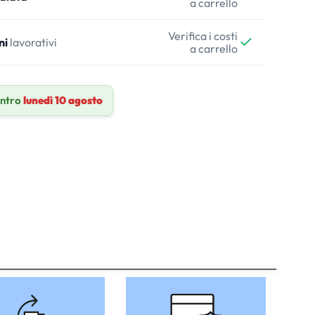
a carrello
Verifica i costi
ni
lavorativi
a carrello
entro
lunedì 10 agosto