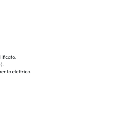
ificato.
).
mento elettrico.