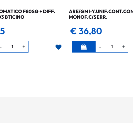
MATICO F80SG + DIFF.
ARE/GMI-Y.UNIF.CONT.CO
03 BTICINO
MONOF.C/SERR.
35
€ 36,80
Quantità