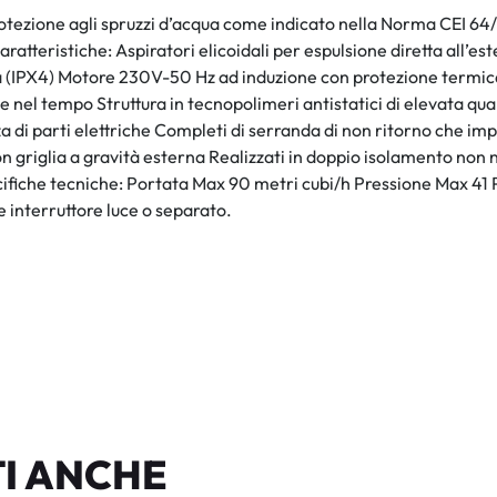
otezione agli spruzzi d’acqua come indicato nella Norma CEI 64/
 Caratteristiche: Aspiratori elicoidali per espulsione diretta all’e
ua (IPX4) Motore 230V-50 Hz ad induzione con protezione termica
e nel tempo Struttura in tecnopolimeri antistatici di elevata qual
a di parti elettriche Completi di serranda di non ritorno che imp
n griglia a gravità esterna Realizzati in doppio isolamento no
he tecniche: Portata Max 90 metri cubi/h Pressione Max 41 Pa 
 interruttore luce o separato.
I ANCHE