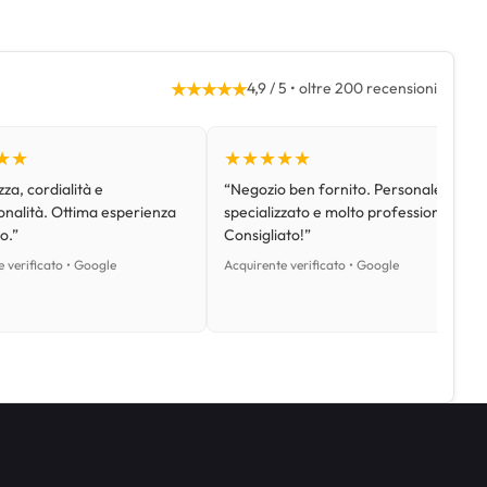
★★★★★
4,9 / 5 • oltre 200 recensioni
★★
★★★★★
za, cordialità e
“Negozio ben fornito. Personale
onalità. Ottima esperienza
specializzato e molto professionale.
o.”
Consigliato!”
 verificato • Google
Acquirente verificato • Google