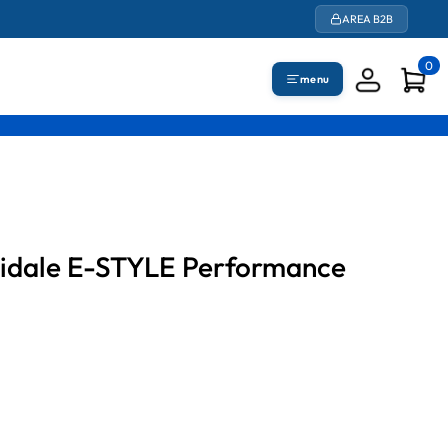
AREA B2B
0
menu
coidale E-STYLE Performance