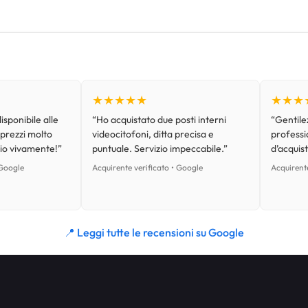
★★★★★
★★★
isponibile alle
“Ho acquistato due posti interni
“Gentilez
 prezzi molto
videocitofoni, ditta precisa e
professi
lio vivamente!”
puntuale. Servizio impeccabile.”
d’acquist
 Google
Acquirente verificato • Google
Acquirente
📍 Leggi tutte le recensioni su Google