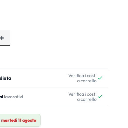
Verifica i costi
diata
a carrello
Verifica i costi
ni
lavorativi
a carrello
a
martedì 11 agosto