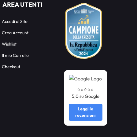
AREA UTENTI
Accedi al Sito
Crea Account
Wishlist
Il mio Carrello
Checkout
⭐️⭐️⭐️⭐️⭐️
5,0 su Google
Leggi le
recensioni