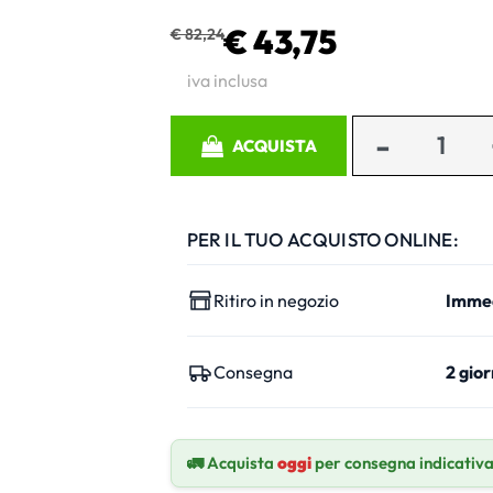
€ 43,75
€ 82,24
iva inclusa
Quantità
ACQUISTA
PER IL TUO ACQUISTO ONLINE:
Ritiro in negozio
Imme
Consegna
2 gior
🚛 Acquista
oggi
per consegna indicativ