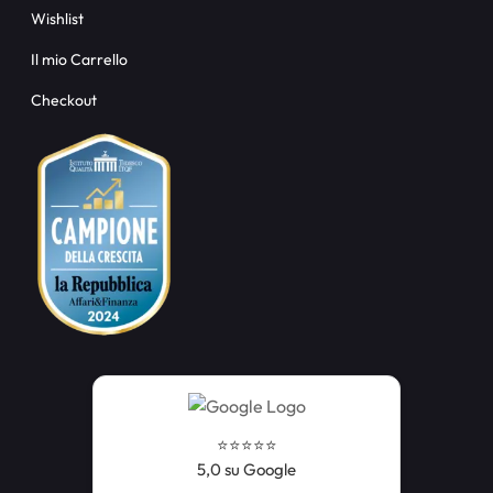
Wishlist
Il mio Carrello
Checkout
⭐️⭐️⭐️⭐️⭐️
5,0 su Google