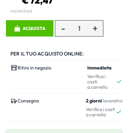
€ 72,47
iva inclusa
Quantità
ACQUISTA
PER IL TUO ACQUISTO ONLINE:
Ritiro in negozio
Immediata
Verifica i
costi
a carrello
Consegna
2 giorni
lavorativi
Verifica i costi
a carrello