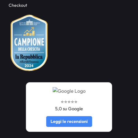
Checkout
⭐️⭐️⭐️⭐️⭐️
5,0 su Google
Leggi le recensioni