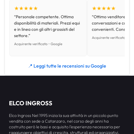
★★★★★
★★★★★
“Personale competente. Ottima
“Ottimo venditore, disp
disponibilità di materiali. Prezzi equi
conversazioni e con pr
e in linea con gli altri grossisti del
convenienti. Consiglio
settore.”
Acquirente verificato • Go
Acquirente verificato • Google
📍 Leggi tutte le recensioni su Google
ELCO INGROSS
Elco Ingross Nel 1995 inizia la sua attività in un piccolo punto
vendita con sede a Catanzaro, nel corso degli anni ha
costruito però le basi e acquisito l’esperienza necessaria per
raggiungere obiettivi di crescita, strutturali ed organizzativi,