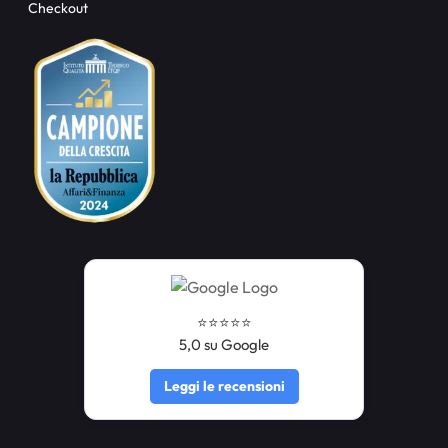
Checkout
⭐️⭐️⭐️⭐️⭐️
5,0 su Google
Leggi le recensioni