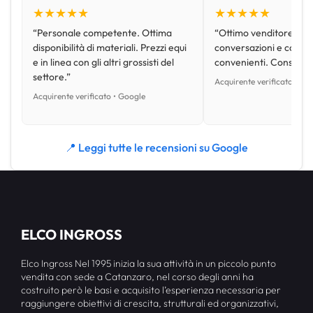
★★★★★
★★★★★
“Personale competente. Ottima
“Ottimo venditore, disp
disponibilità di materiali. Prezzi equi
conversazioni e con pr
e in linea con gli altri grossisti del
convenienti. Consiglio
settore.”
Acquirente verificato • Go
Acquirente verificato • Google
📍 Leggi tutte le recensioni su Google
ELCO INGROSS
Elco Ingross Nel 1995 inizia la sua attività in un piccolo punto
vendita con sede a Catanzaro, nel corso degli anni ha
costruito però le basi e acquisito l’esperienza necessaria per
raggiungere obiettivi di crescita, strutturali ed organizzativi,