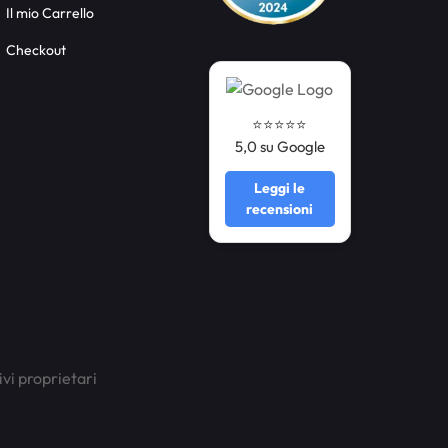
Il mio Carrello
Checkout
⭐️⭐️⭐️⭐️⭐️
5,0 su Google
Leggi le
recensioni
ivi proprietari