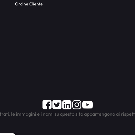
Ordine Cliente
Facebook
Twitter
LinkedIn
Instagram
Youtube
trati, le immagini e i nomi su questo sito appartengono ai rispett