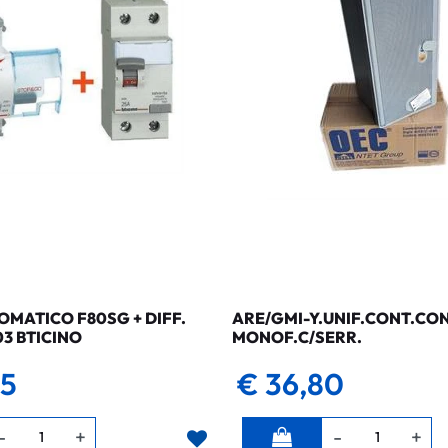
MATICO F80SG + DIFF.
ARE/GMI-Y.UNIF.CONT.CO
03 BTICINO
MONOF.C/SERR.
35
€ 36,80
Quantità