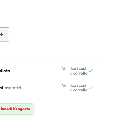
Verifica i costi
diata
a carrello
Verifica i costi
ni
lavorativi
a carrello
a
lunedì 10 agosto