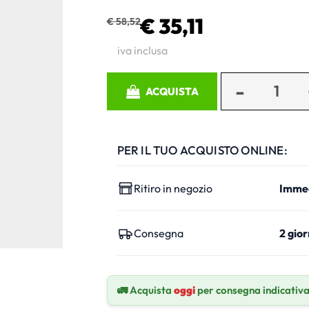
€ 35,11
€ 58,52
iva inclusa
Quantità
ACQUISTA
PER IL TUO ACQUISTO ONLINE:
Ritiro in negozio
Imme
Consegna
2 gior
🚛 Acquista
oggi
per consegna indicativ