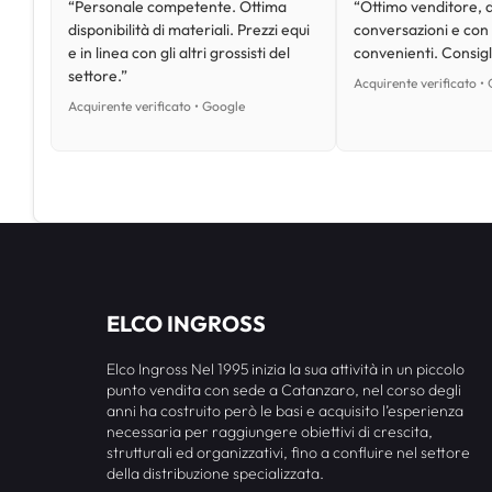
“Personale competente. Ottima
“Ottimo venditore, d
disponibilità di materiali. Prezzi equi
conversazioni e con
e in linea con gli altri grossisti del
convenienti. Consig
settore.”
Acquirente verificato •
Acquirente verificato • Google
ELCO INGROSS
Elco Ingross Nel 1995 inizia la sua attività in un piccolo
punto vendita con sede a Catanzaro, nel corso degli
anni ha costruito però le basi e acquisito l’esperienza
necessaria per raggiungere obiettivi di crescita,
strutturali ed organizzativi, fino a confluire nel settore
della distribuzione specializzata.