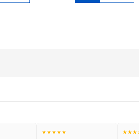
★★★★★
★★★