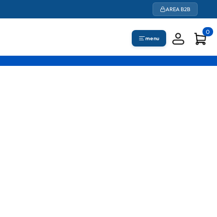
AREA B2B
0
menu