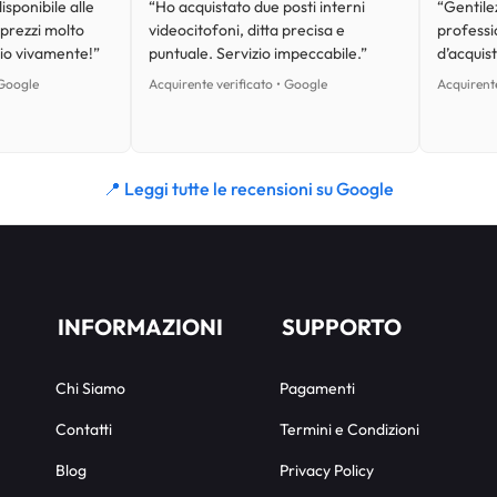
isponibile alle
“Ho acquistato due posti interni
“Gentilez
 prezzi molto
videocitofoni, ditta precisa e
professi
lio vivamente!”
puntuale. Servizio impeccabile.”
d’acquist
 Google
Acquirente verificato • Google
Acquirente
📍 Leggi tutte le recensioni su Google
INFORMAZIONI
SUPPORTO
Chi Siamo
Pagamenti
Contatti
Termini e Condizioni
Blog
Privacy Policy